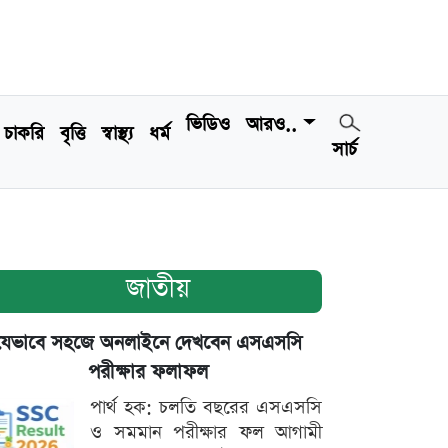
ভিডিও
আরও..
চাকরি
বৃত্তি
স্বাস্থ্য
ধর্ম
সার্চ
জাতীয়
যেভাবে সহজে অনলাইনে দেখবেন এসএসসি
পরীক্ষার ফলাফল
পার্থ হক: চলতি বছরের এসএসসি
ও সমমান পরীক্ষার ফল আগামী