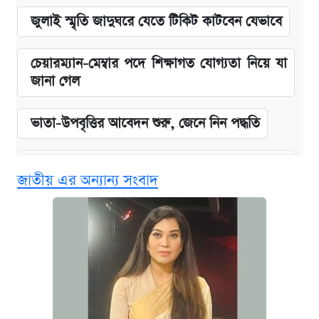
জুলাই স্মৃতি জাদুঘরে যেতে টিকিট কাটবেন যেভাবে
চেয়ারম্যান-মেম্বার পদে শিক্ষাগত যোগ্যতা নিয়ে যা
জানা গেল
ভাতা-উপবৃত্তির আবেদন শুরু, জেনে নিন পদ্ধতি
‘গুলশানের চামেলি’ তে যৌনকর্মীর দালাল অ্যাডলফ
জাতীয় এর অন্যান্য সংবাদ
খান
কবে শুরু হচ্ছে ঢাবির ভর্তি আবেদন, জানাল কর্তৃপক্ষ
এক ক্লিকে জেনে নিন আইফোন ১৮ প্রো ম্যাক্সের
দাম ও ফিচার