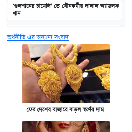
‘গুলশানের চামেলি’ তে যৌনকর্মীর দালাল অ্যাডলফ
খান
এক ক্লিকে জেনে নিন আইফোন ১৮ প্রো ম্যাক্সের
অর্থনীতি এর অন্যান্য সংবাদ
দাম ও ফিচার
কবে শুরু হচ্ছে ঢাবির ভর্তি আবেদন, জানাল কর্তৃপক্ষ
নবম জাতীয় পে-স্কেল নিয়ে সর্বশেষ যা জানা গেল
কবে হবে মেডিকেল ভর্তি পরীক্ষা, জানা গেল যা
আজকের বাজারে স্বর্ণ-রুপার দাম (৫ আগস্ট)
ফের দেশের বাজারে বাড়ল স্বর্ণের দাম
আজকের বাজারে স্বর্ণের দাম (৪ আগস্ট)