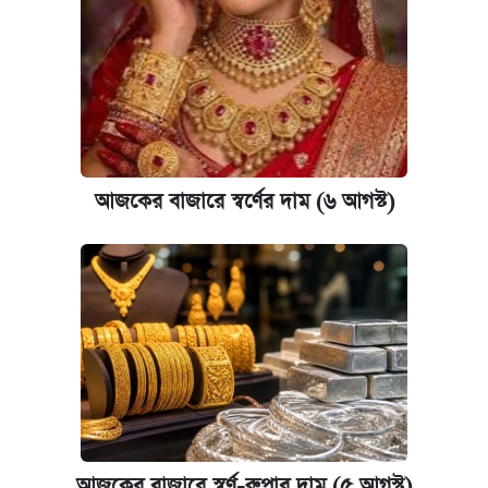
পাঁচ দপ্তরে নতুন সচিব নিয়োগ দিল সরকার
রাষ্ট্রবিরোধী কর্মকাণ্ড: ঢাবির কয়েকজন শিক্ষকের
বিরুদ্ধে ব্যবস্থা
আজকের বাজারে স্বর্ণের দাম (৬ আগস্ট)
আজকের বাজারে স্বর্ণের দাম (৬ আগস্ট)
কেমব্রিজ বিশ্ববিদ্যালয়ের এমবিএ স্কলারশিপে
আবেদন শুরু
আজকের বাজারে স্বর্ণ-রুপার দাম (৫ আগস্ট)