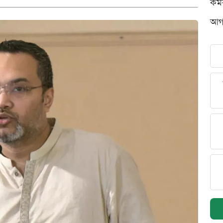
কর্
আগস