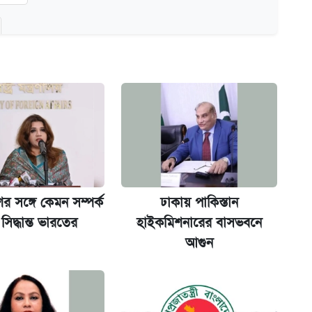
অ্যাডলফ খান
ানপাট বন্ধ
কর্তৃপক্ষ
র সঙ্গে কেমন সম্পর্ক
ঢাকায় পাকিস্তান
সিদ্ধান্ত ভারতের
হাইকমিশনারের বাসভবনে
আগুন
না গেল