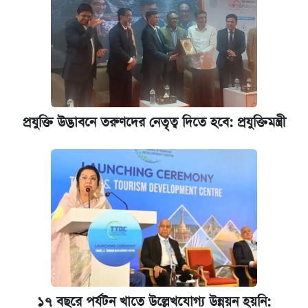
পাঁচ দপ্তরে নতুন সচিব নিয়োগ দিল সরকার
রাষ্ট্রবিরোধী কর্মকাণ্ড: ঢাবির কয়েকজন শিক্ষকের
বিরুদ্ধে ব্যবস্থা
আজকের বাজারে স্বর্ণের দাম (৬ আগস্ট)
প্রযুক্তি উদ্ভাবনে তরুণদের নেতৃত্ব দিতে হবে: প্রযুক্তিমন্ত্রী
কেমব্রিজ বিশ্ববিদ্যালয়ের এমবিএ স্কলারশিপে
আবেদন শুরু
১৭ বছরে পর্যটন খাতে উল্লেখযোগ্য উন্নয়ন হয়নি: