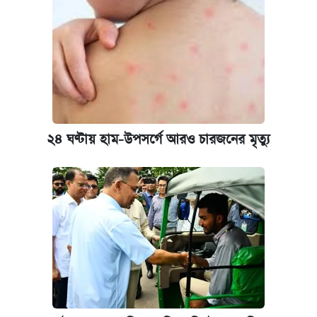
২৪ ঘণ্টায় হাম-উপসর্গে আরও চারজনের মৃত্যু