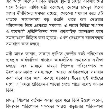
এর আগে সিলেট সার্কিট হাউসে স্থানীয় চামড়া ব্যবসায়ীদের
সঙ্গে বৈঠকে বাণিজ্যমন্ত্রী বলেছেন, দেশের চামড়া শিল্পে
যেসব দীর্ঘদিনের সমস্যা রয়েছে, সেগুলো সমাধান করে এই
খাতকে সম্ভাবনাময় বড় রপ্তানি খাতে রূপ দেওয়ার
পরিকল্পনা নিয়ে এগোচ্ছে সরকার। এ লক্ষ্যে বিভিন্ন সংগঠন
ও ব্যবসায়ী প্রতিনিধিদের সঙ্গে ধারাবাহিক আলোচনা করে
সমস্যাগুলো চিহ্নিত করা হয়েছে। এখন সেগুলোর বাস্তবসম্মত
সমাধানে কাজ চলছে।
মন্ত্রী আরও জানান, সাভারে স্থাপিত কেন্দ্রীয় বর্জ্য পরিশোধন
ব্যবস্থার কার্যকারিতা বাড়াতে আন্তর্জাতিক সহায়তায় সমীক্ষা
চলছে। এর মাধ্যমে চামড়া শিল্পের পরিবেশগত ও
উৎপাদনসংক্রান্ত সমস্যাগুলো আরও কার্যকরভাবে সমাধান
করা যাবে বলে আশা করছে সরকার। ঈদের দুই সপ্তাহের
মধ্যে এ বিষয়ে প্রতিবেদন পাওয়া যেতে পারে বলেও জানান
তিনি।
চামড়া শিল্পের বর্তমান অবস্থা তুলে ধরে তিনি উল্লেখ করেন,
বিদ্যমান পরিশোধন সক্ষমতা আরও বাড়ানোর পরিকল্পনা