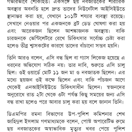
গভীরভাবে শোকাহত। একসঙ্গে ছয় নবজাতকের শারীরিক
অবস্থার অবনতি হলে দ্রুত তাদের নিউনেটাল আইসিইউতে
স্থানান্তর করা হয়, যেখানে ১০১টি শয্যার ব্যবস্থা রয়েছে।
সেখানে নেওয়ার পর একজনকে ব্রট ডেড ঘোষণা করা হয়
এবং আরেকজন ছিলেন আশঙ্কাজনক অবস্থায়। বাকি
চারজনকে ভেন্টিলেটরে রেখে চিকিৎসার সর্বোচ্চ চেষ্টা করা
হলেও তীব্র শ্বাসকষ্টের কারণে তাদের বাঁচানো সম্ভব হয়নি।
তিনি আরও বলেন, এসি বন্ধ ছিল বা গ্যাস লিকেজ হয়েছে এ
ধরনের অভিযোগ সঠিক নয়। তার দাবি, শুরুতে এসি চালু
ছিল। ওই ওয়ার্ডে মোট ১১ জন মা ও নবজাতক ছিলেন। এর
মধ্যে ছয়জন ওই কক্ষে ছিলেন এবং বাকি পাঁচজন আগে
থেকেই এনআইসিইউতে চিকিৎসাধীন ছিলেন। স্বজনদের
অনুরোধে রাত ২টা থেকে ৩টা পর্যন্ত কিছু সময়ের জন্য এসি
বন্ধ রাখা হলেও পরে আবার চালু করা হয় বলে জানান তিনি।
ডিএমপির রমনা বিভাগের উপ-পুলিশ কমিশনার শেখ
জাহিদুল ইসলাম গণমাধ্যমকে বলেন, পোস্ট অপারেটিভ রুমে
ছয় নবজাতকের অস্বাভাবিক মৃত্যুর খবর পেয়ে পুলিশ