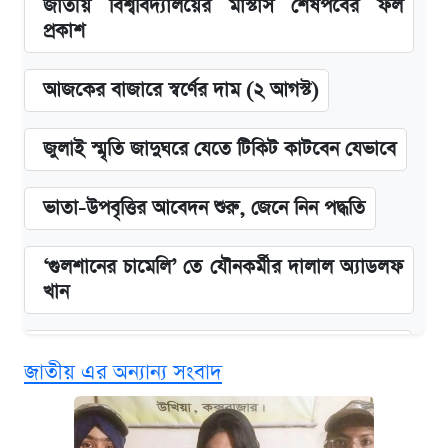
জাতীয় বিশ্ববিদ্যালয়ের মাস্টার্স শেষপর্বের ফল
প্রকাশ
আজকের বাজারে স্বর্ণের দাম (২ আগস্ট)
জুলাই স্মৃতি জাদুঘরে যেতে টিকিট কাটবেন যেভাবে
ভাতা-উপবৃত্তির আবেদন শুরু, জেনে নিন পদ্ধতি
‘গুলশানের চামেলি’ তে যৌনকর্মীর দালাল অ্যাডলফ
খান
কবে শুরু হচ্ছে ঢাবির ভর্তি আবেদন, জানাল কর্তৃপক্ষ
জাতীয় এর অন্যান্য সংবাদ
এক ক্লিকে জেনে নিন আইফোন ১৮ প্রো ম্যাক্সের
দাম ও ফিচার