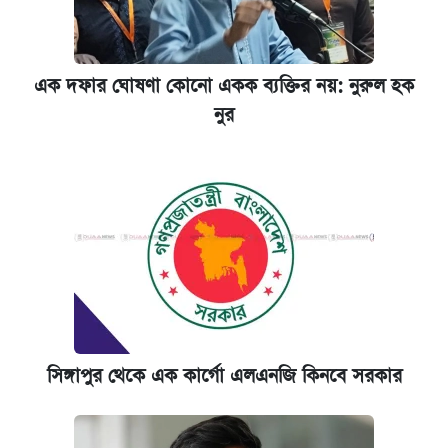
এক দফার ঘোষণা কোনো একক ব্যক্তির নয়: নুরুল হক
নুর
সিঙ্গাপুর থেকে এক কার্গো এলএনজি কিনবে সরকার