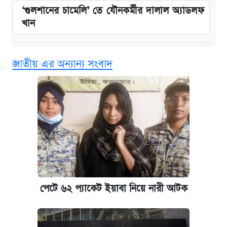
‘গুলশানের চামেলি’ তে যৌনকর্মীর দালাল অ্যাডলফ
খান
কবে শুরু হচ্ছে ঢাবির ভর্তি আবেদন, জানাল কর্তৃপক্ষ
জাতীয় এর অন্যান্য সংবাদ
এক ক্লিকে জেনে নিন আইফোন ১৮ প্রো ম্যাক্সের
দাম ও ফিচার
আজকের বাজারে স্বর্ণের দাম (৪ আগস্ট)
নবম জাতীয় পে-স্কেল নিয়ে সর্বশেষ যা জানা গেল
পাঁচ দপ্তরে নতুন সচিব নিয়োগ দিল সরকার
পেটে ৬২ প্যাকেট ইয়াবা নিয়ে নারী আটক
কবে হবে মেডিকেল ভর্তি পরীক্ষা, জানা গেল যা