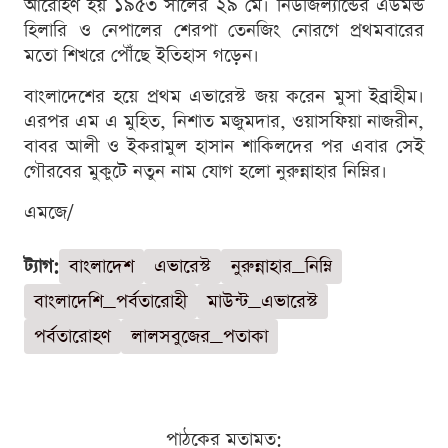
আরোহণ হয় ১৯৫৩ সালের ২৯ মে। নিউজিল্যান্ডের এডমন্ড
হিলারি ও নেপালের শেরপা তেনজিং নোরগে প্রথমবারের
মতো শিখরে পৌঁছে ইতিহাস গড়েন।
বাংলাদেশের হয়ে প্রথম এভারেস্ট জয় করেন মুসা ইব্রাহীম।
এরপর এম এ মুহিত, নিশাত মজুমদার, ওয়াসফিয়া নাজরীন,
বাবর আলী ও ইকরামুল হাসান শাকিলদের পর এবার সেই
গৌরবের মুকুটে নতুন নাম যোগ হলো নুরুন্নাহার নিম্নির।
এমজে/
ট্যাগ:
বাংলাদেশ
এভারেস্ট
নুরুন্নাহার_নিম্নি
বাংলাদেশি_পর্বতারোহী
মাউন্ট_এভারেস্ট
পর্বতারোহণ
লালসবুজের_পতাকা
পাঠকের মতামত: