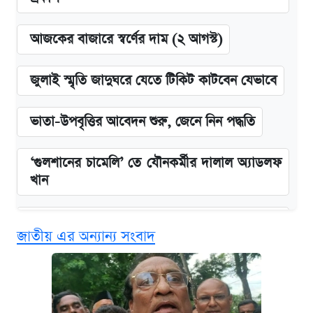
আজকের বাজারে স্বর্ণের দাম (২ আগস্ট)
জুলাই স্মৃতি জাদুঘরে যেতে টিকিট কাটবেন যেভাবে
ভাতা-উপবৃত্তির আবেদন শুরু, জেনে নিন পদ্ধতি
‘গুলশানের চামেলি’ তে যৌনকর্মীর দালাল অ্যাডলফ
খান
এক ক্লিকে জেনে নিন আইফোন ১৮ প্রো ম্যাক্সের
জাতীয় এর অন্যান্য সংবাদ
দাম ও ফিচার
কবে শুরু হচ্ছে ঢাবির ভর্তি আবেদন, জানাল কর্তৃপক্ষ