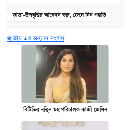
ভাতা-উপবৃত্তির আবেদন শুরু, জেনে নিন পদ্ধতি
দেশের বাজারে ফের বেড়েছে সোনার দাম
জাতীয় এর অন্যান্য সংবাদ
‘গুলশানের চামেলি’ তে যৌনকর্মীর দালাল অ্যাডলফ
খান
আজ শুক্রবার রাজধানীর যেসব মার্কেট-দোকানপাট
বন্ধ
কবে শুরু হচ্ছে ঢাবির ভর্তি আবেদন, জানাল কর্তৃপক্ষ
বিটিভির নতিুন মহাপরিচালক কাজী জেসিন
আজকের বাজারে স্বর্ণের দাম (৪ আগস্ট)