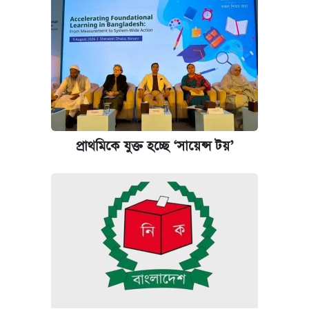
পাঁচ দপ্তরে নতুন সচিব নিয়োগ দিল সরকার
আজকের বাজারে স্বর্ণ-রুপার দাম (৫ আগস্ট)
কবে হবে মেডিকেল ভর্তি পরীক্ষা, জানা গেল যা
আজকের বাজারে স্বর্ণের দাম (৪ আগস্ট)
প্রাথমিকে যুক্ত হচ্ছে ‘সায়েন্স টয়’
আজকের বাজারে স্বর্ণের দাম (৬ আগস্ট)
রাষ্ট্রবিরোধী কর্মকাণ্ড: ঢাবির কয়েকজন শিক্ষকের
বিরুদ্ধে ব্যবস্থা
পিএসসিতে আরও চার সদস্য নিয়োগ