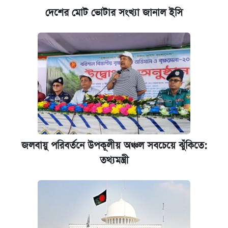
প্রতিষ্ঠান প্রধানদের ভাইভা শুরুর নির্দেশ শিক্ষামন্ত্রীর
দেশের মোট ভোটার সংখ্যা জানাল ইসি
কেমব্রিজ বিশ্ববিদ্যালয়ের এমবিএ স্কলারশিপে
আবেদন শুরু
জলবায়ু পরিবর্তনে উপকূলীয় অঞ্চল সবচেয়ে ঝুঁকিতে:
তথ্যমন্ত্রী