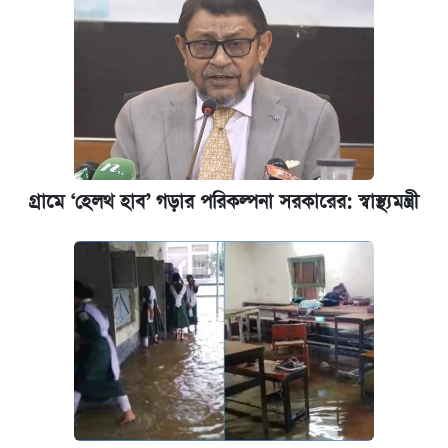
গ্রামে ‘হেলথ হাব’ গড়ার পরিকল্পনা সরকারের: স্বাস্থ্যমন্ত্রী