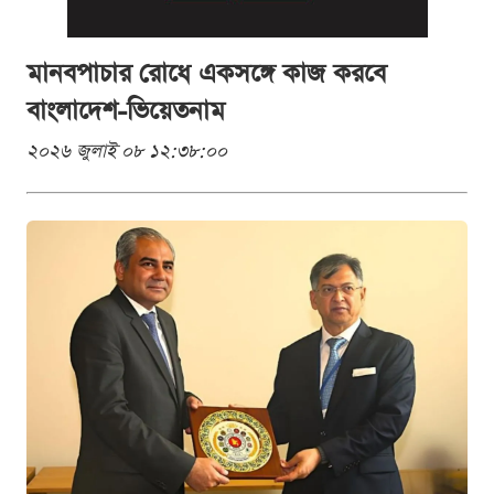
মানবপাচার রোধে একসঙ্গে কাজ করবে
বাংলাদেশ-ভিয়েতনাম
২০২৬ জুলাই ০৮ ১২:৩৮:০০