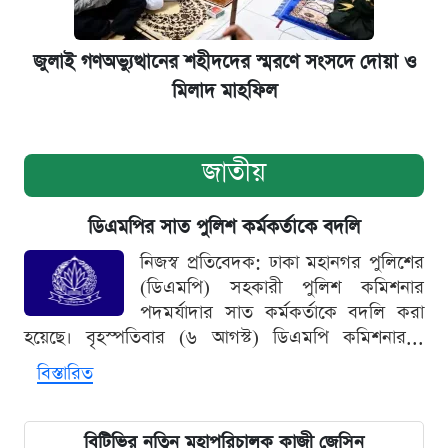
জুলাই গণঅভ্যুত্থানের শহীদদের স্মরণে সংসদে দোয়া ও
মিলাদ মাহফিল
জাতীয়
ডিএমপির সাত পুলিশ কর্মকর্তাকে বদলি
নিজস্ব প্রতিবেদক: ঢাকা মহানগর পুলিশের
(ডিএমপি) সহকারী পুলিশ কমিশনার
পদমর্যাদার সাত কর্মকর্তাকে বদলি করা
হয়েছে। বৃহস্পতিবার (৬ আগস্ট) ডিএমপি কমিশনার...
বিস্তারিত
বিটিভির নতিুন মহাপরিচালক কাজী জেসিন