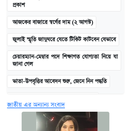
প্রকাশ
আজকের বাজারে স্বর্ণের দাম (২ আগস্ট)
জুলাই স্মৃতি জাদুঘরে যেতে টিকিট কাটবেন যেভাবে
চেয়ারম্যান-মেম্বার পদে শিক্ষাগত যোগ্যতা নিয়ে যা
জানা গেল
ভাতা-উপবৃত্তির আবেদন শুরু, জেনে নিন পদ্ধতি
দেশের বাজারে ফের বেড়েছে সোনার দাম
জাতীয় এর অন্যান্য সংবাদ
‘গুলশানের চামেলি’ তে যৌনকর্মীর দালাল অ্যাডলফ
খান