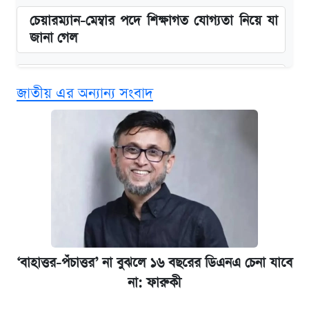
চেয়ারম্যান-মেম্বার পদে শিক্ষাগত যোগ্যতা নিয়ে যা
জানা গেল
বিনামূল্যে এআই প্রশিক্ষণ, মিলবে দৈনিক ২০০ টাকা
জাতীয় এর অন্যান্য সংবাদ
ভাতা
ঢাবির সূর্যসেন হলে সমকামিতার অভিযোগে দুইজন
আটক
দেশের বাজারে ফের বেড়েছে সোনার দাম
‘গুলশানের চামেলি’ তে যৌনকর্মীর দালাল অ্যাডলফ
খান
‘বাহাত্তর-পঁচাত্তর’ না বুঝলে ১৬ বছরের ডিএনএ চেনা যাবে
না: ফারুকী
ভাতা-উপবৃত্তির আবেদন শুরু, জেনে নিন পদ্ধতি