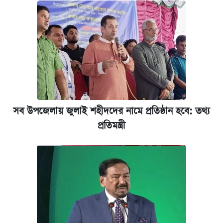
আজ শুক্রবার রাজধানীর যেসব মার্কেট-দোকানপাট
বন্ধ
কবে শুরু হচ্ছে ঢাবির ভর্তি আবেদন, জানাল কর্তৃপক্ষ
নবম পে স্কেল বাস্তবায়ন চূড়ান্ত পর্যায়ে, যা জানালেন
অর্থমন্ত্রী
সব উপজেলায় জুলাই শহীদদের নামে প্রতিষ্ঠান হবে: তথ্য
প্রতিমন্ত্রী
জুলাই স্মৃতি জাদুঘরে যেতে টিকিট কাটবেন যেভাবে
যুক্তরাষ্ট্র থেকে আরও ২৩ বাংলাদেশিকে দেশে
ফেরত পাঠানো হলো