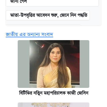
জানা গেল
ভাতা-উপবৃত্তির আবেদন শুরু, জেনে নিন পদ্ধতি
দেশের বাজারে ফের বেড়েছে সোনার দাম
জাতীয় এর অন্যান্য সংবাদ
‘গুলশানের চামেলি’ তে যৌনকর্মীর দালাল অ্যাডলফ
খান
আজ শুক্রবার রাজধানীর যেসব মার্কেট-দোকানপাট
বন্ধ
কবে শুরু হচ্ছে ঢাবির ভর্তি আবেদন, জানাল কর্তৃপক্ষ
বিটিভির নতিুন মহাপরিচালক কাজী জেসিন
আজকের বাজারে স্বর্ণের দাম (৪ আগস্ট)