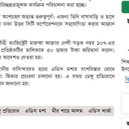
চ্ছন্নতামূলক কার্যক্রম পরিচালনা করা হচ্ছে।
ংশগ্রহণ অত্যন্ত গুরুত্বপূর্ণ। এজন্য তিনি বাসাবাড়ি ও ছাদে
মে ঢাকা উত্তর সিটি কর্পোরেশনকে সহযোগিতা করার আহ্বান
বাহী ম্যাজিস্ট্রেট মারুফা আক্তার নেলী সড়ক নম্বর ১০৭-এর
য় প্রতিষ্ঠানটির মালিককে ৫০ হাজার টাকা জরিমানা করেন।
্ডের আদেশও দেওয়া হয়।
শিক
থানীয় বাসিন্দাদের মধ্যে এডিস মশার বংশবিস্তার রোধে
ইনক
্টিকার প্রচারণা চালানো হয়। এ সময় ডেঙ্গু প্রতিরোধে
বি
ান জানানো হয়।
গু প্রতিরোধ
এডিস মশা
মীর শাহে আলম
এডিস লার্ভা
র