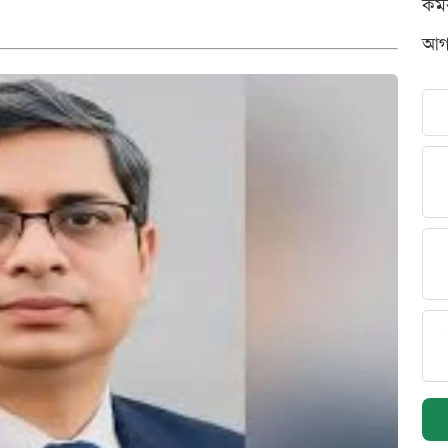
কর্
আগস