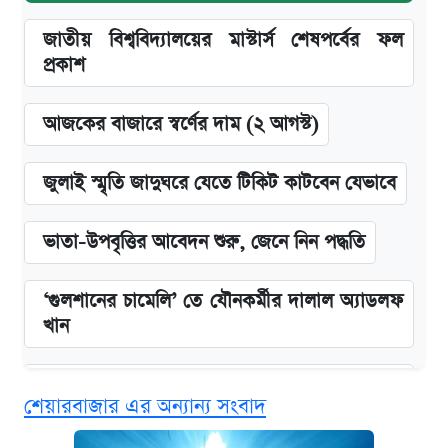
জাতীয় বিশ্ববিদ্যালয়ের মাস্টার্স শেষপর্বের ফল
প্রকাশ
আজকের বাজারে স্বর্ণের দাম (২ আগস্ট)
জুলাই স্মৃতি জাদুঘরে যেতে টিকিট কাটবেন যেভাবে
ভাতা-উপবৃত্তির আবেদন শুরু, জেনে নিন পদ্ধতি
‘গুলশানের চামেলি’ তে যৌনকর্মীর দালাল অ্যাডলফ
খান
এক ক্লিকে জেনে নিন আইফোন ১৮ প্রো ম্যাক্সের
শেয়ারবাজার এর অন্যান্য সংবাদ
দাম ও ফিচার