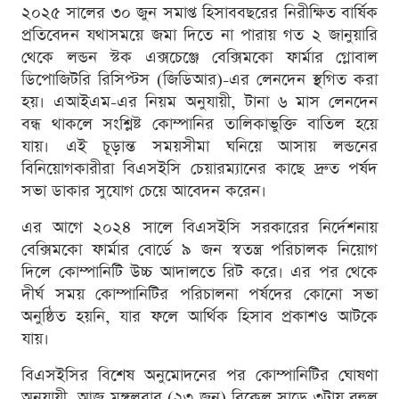
২০২৫ সালের ৩০ জুন সমাপ্ত হিসাববছরের নিরীক্ষিত বার্ষিক
প্রতিবেদন যথাসময়ে জমা দিতে না পারায় গত ২ জানুয়ারি
থেকে লন্ডন স্টক এক্সচেঞ্জে বেক্সিমকো ফার্মার গ্লোবাল
ডিপোজিটরি রিসিপ্টস (জিডিআর)-এর লেনদেন স্থগিত করা
হয়। এআইএম-এর নিয়ম অনুযায়ী, টানা ৬ মাস লেনদেন
বন্ধ থাকলে সংশ্লিষ্ট কোম্পানির তালিকাভুক্তি বাতিল হয়ে
যায়। এই চূড়ান্ত সময়সীমা ঘনিয়ে আসায় লন্ডনের
বিনিয়োগকারীরা বিএসইসি চেয়ারম্যানের কাছে দ্রুত পর্ষদ
সভা ডাকার সুযোগ চেয়ে আবেদন করেন।
এর আগে ২০২৪ সালে বিএসইসি সরকারের নির্দেশনায়
বেক্সিমকো ফার্মার বোর্ডে ৯ জন স্বতন্ত্র পরিচালক নিয়োগ
দিলে কোম্পানিটি উচ্চ আদালতে রিট করে। এর পর থেকে
দীর্ঘ সময় কোম্পানিটির পরিচালনা পর্ষদের কোনো সভা
অনুষ্ঠিত হয়নি, যার ফলে আর্থিক হিসাব প্রকাশও আটকে
যায়।
বিএসইসির বিশেষ অনুমোদনের পর কোম্পানিটির ঘোষণা
অনুযায়ী, আজ মঙ্গলবার (২৩ জুন) বিকেল সাড়ে ৩টায় বহুল