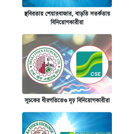
আজকের বাজারে স্বর্ণের দাম (৬ আগস্ট)
স্থবিরতায় শেয়ারবাজার, বাড়তি সতর্কতায়
কেমব্রিজ বিশ্ববিদ্যালয়ের এমবিএ স্কলারশিপে
বিনিয়োগকারীরা
আবেদন শুরু
সূচকের ধীরগতিতেও দৃঢ় বিনিয়োগকারীরা