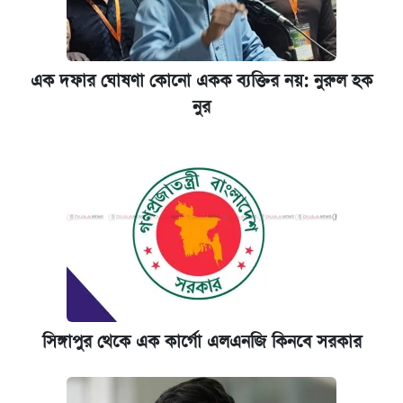
এক দফার ঘোষণা কোনো একক ব্যক্তির নয়: নুরুল হক
নুর
সিঙ্গাপুর থেকে এক কার্গো এলএনজি কিনবে সরকার