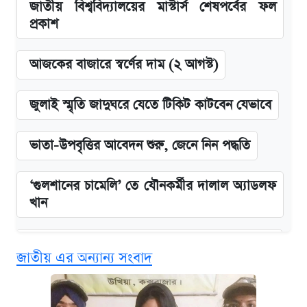
জাতীয় বিশ্ববিদ্যালয়ের মাস্টার্স শেষপর্বের ফল
প্রকাশ
আজকের বাজারে স্বর্ণের দাম (২ আগস্ট)
জুলাই স্মৃতি জাদুঘরে যেতে টিকিট কাটবেন যেভাবে
ভাতা-উপবৃত্তির আবেদন শুরু, জেনে নিন পদ্ধতি
‘গুলশানের চামেলি’ তে যৌনকর্মীর দালাল অ্যাডলফ
খান
কবে শুরু হচ্ছে ঢাবির ভর্তি আবেদন, জানাল কর্তৃপক্ষ
জাতীয় এর অন্যান্য সংবাদ
এক ক্লিকে জেনে নিন আইফোন ১৮ প্রো ম্যাক্সের
দাম ও ফিচার