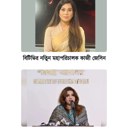
দেশের বাজারে ফের বেড়েছে সোনার দাম
‘গুলশানের চামেলি’ তে যৌনকর্মীর দালাল অ্যাডলফ
খান
আজ শুক্রবার রাজধানীর যেসব মার্কেট-দোকানপাট
বন্ধ
বিটিভির নতিুন মহাপরিচালক কাজী জেসিন
কবে শুরু হচ্ছে ঢাবির ভর্তি আবেদন, জানাল কর্তৃপক্ষ
ইপিএস প্রকাশ করেছে ঢাকা ব্যাংক
আজকের বাজারে স্বর্ণের দাম (৪ আগস্ট)
কবে হবে মেডিকেল ভর্তি পরীক্ষা, জানা গেল যা