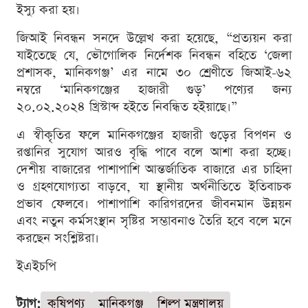
ইস্যু করা হয়।
জিআই নিবন্ধন সনদে উল্লেখ করা হয়েছে, “প্রত্যয়ন করা
যাইতেছে যে, ভৌগোলিক নির্দেশক নিবন্ধন বহিতে ‘জেলা
প্রশাসক, মানিকগঞ্জ’ এর নামে ৩০ শ্রেণীতে জিআই-৬২
নম্বরে ‘মানিকগঞ্জের হাজারী গুড়’ পণ্যের জন্য
২০.০২.২০২৪ খ্রিস্টাব্দ হইতে নিবন্ধিত হইয়াছে।”
এ স্বীকৃতির ফলে মানিকগঞ্জের হাজারী গুড়ের বিপণন ও
রপ্তানির সুযোগ আরও বৃদ্ধি পাবে বলে আশা করা হচ্ছে।
দেশীয় বাজারের পাশাপাশি আন্তর্জাতিক বাজারে এর চাহিদা
ও গ্রহণযোগ্যতা বাড়বে, যা স্থানীয় অর্থনীতিতে ইতিবাচক
প্রভাব ফেলবে। পাশাপাশি কারিগরদের জীবনমান উন্নয়ন
এবং নতুন কর্মসংস্থান সৃষ্টির সম্ভাবনাও তৈরি হবে বলে মনে
করছেন সংশ্লিষ্টরা।
ইএইচপি
ট্যাগ:
কৃষিপণ্য
মানিকগঞ্জ
শিল্প মন্ত্রণালয়