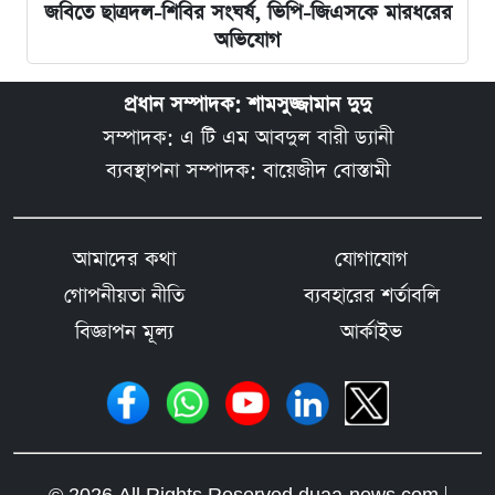
জবিতে ছাত্রদল-শিবির সংঘর্ষ, ভিপি-জিএসকে মারধরের
অভিযোগ
প্রধান সম্পাদক: শামসুজ্জামান দুদু
সম্পাদক: এ টি এম আবদুল বারী ড্যানী
ব্যবস্থাপনা সম্পাদক: বায়েজীদ বোস্তামী
আমাদের কথা
যোগাযোগ
গোপনীয়তা নীতি
ব্যবহারের শর্তাবলি
বিজ্ঞাপন মূল্য
আর্কাইভ