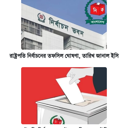
রাষ্ট্রপতি নির্বাচনের তফসিল ঘোষণা, তারিখ জানাল ইসি