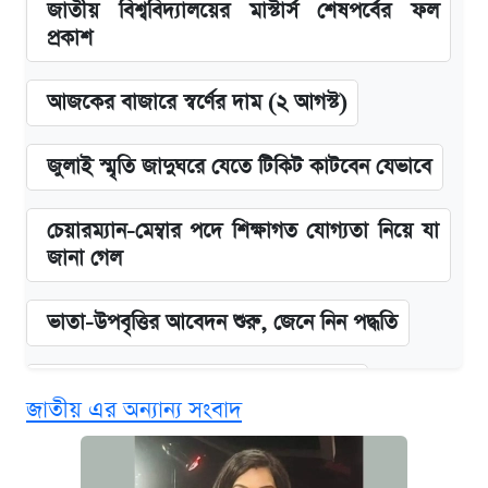
জাতীয় বিশ্ববিদ্যালয়ের মাস্টার্স শেষপর্বের ফল
প্রকাশ
আজকের বাজারে স্বর্ণের দাম (২ আগস্ট)
জুলাই স্মৃতি জাদুঘরে যেতে টিকিট কাটবেন যেভাবে
চেয়ারম্যান-মেম্বার পদে শিক্ষাগত যোগ্যতা নিয়ে যা
জানা গেল
ভাতা-উপবৃত্তির আবেদন শুরু, জেনে নিন পদ্ধতি
দেশের বাজারে ফের বেড়েছে সোনার দাম
জাতীয় এর অন্যান্য সংবাদ
‘গুলশানের চামেলি’ তে যৌনকর্মীর দালাল অ্যাডলফ
খান