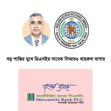
বড় শাস্তির মুখে ডিএসইর সাবেক সিআরও খায়রুল বাশার