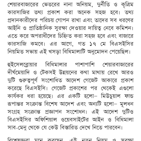
শেয়ারবাজারের ভেতরের নানা অনিয়ম, দুর্নীতি ও কৃত্রিম
কারসাজির তথ্য প্রকাশ করা অনেক সহজ হবে। তথ্য
প্রদানকারীদের পরিচয় গোপন রাখা এবং তাদের সব ধরণের
আইনি ও প্রাতিষ্ঠানিক সুরক্ষা দেওয়ার দায়িত্ব নেবে কমিশন।
এতে করে অপরাধীদের চিহ্নিত করা সহজ হবে এবং বাজারে
কারসাজি কমবে। এর আগে, গত ১৭ মে বিএসইসির
নিয়মিত সভায় এই খসড়া বিধিমালাটি অনুমোদন পেয়েছিল।
হুইসেলব্লোয়ার বিধিমালার পাশাপাশি শেয়ারবাজারের
দীর্ঘমেয়াদি ও টেকসই উন্নয়নের কথা মাথায় রেখে আরও
দুটি গুরুত্বপূর্ণ সংশোধিত আদেশ গেজেট আকারে প্রকাশ
করেছে বিএসইসি। গেজেট প্রকাশের পর থেকেই এগুলো
কার্যকর ধরা হয়েছে। এর একটি হলো— মিউচুয়াল ফান্ড
রূপান্তর সংক্রান্ত বিশেষ আদেশ এবং অন্যটি হলো— মূলধন
সংগ্রহ সংক্রান্ত প্রজ্ঞাপন সংশোধন। এই আদেশ দুটিও
বিএসইসির অফিশিয়াল ওয়েবসাইটের আইন ও বিধিমালা
সাব-মেনু থেকে যে কেউ বিস্তারিত দেখে নিতে পারবেন।
বিশেষজ্ঞরা মনে করছেন, এই নতুন নিয়ম ও সুরক্ষা