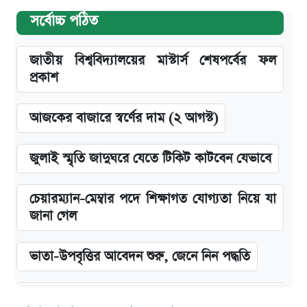
সর্বোচ্চ পঠিত
জাতীয় বিশ্ববিদ্যালয়ের মাস্টার্স শেষপর্বের ফল
প্রকাশ
আজকের বাজারে স্বর্ণের দাম (২ আগস্ট)
জুলাই স্মৃতি জাদুঘরে যেতে টিকিট কাটবেন যেভাবে
চেয়ারম্যান-মেম্বার পদে শিক্ষাগত যোগ্যতা নিয়ে যা
জানা গেল
ভাতা-উপবৃত্তির আবেদন শুরু, জেনে নিন পদ্ধতি
‘গুলশানের চামেলি’ তে যৌনকর্মীর দালাল অ্যাডলফ