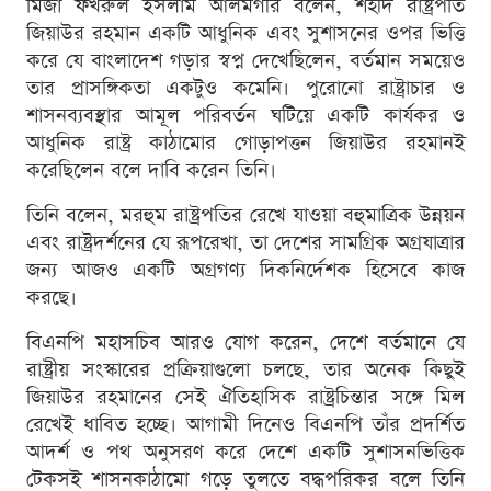
মির্জা ফখরুল ইসলাম আলমগীর বলেন, শহীদ রাষ্ট্রপতি
জিয়াউর রহমান একটি আধুনিক এবং সুশাসনের ওপর ভিত্তি
করে যে বাংলাদেশ গড়ার স্বপ্ন দেখেছিলেন, বর্তমান সময়েও
তার প্রাসঙ্গিকতা একটুও কমেনি। পুরোনো রাষ্ট্রাচার ও
শাসনব্যবস্থার আমূল পরিবর্তন ঘটিয়ে একটি কার্যকর ও
আধুনিক রাষ্ট্র কাঠামোর গোড়াপত্তন জিয়াউর রহমানই
করেছিলেন বলে দাবি করেন তিনি।
তিনি বলেন, মরহুম রাষ্ট্রপতির রেখে যাওয়া বহুমাত্রিক উন্নয়ন
এবং রাষ্ট্রদর্শনের যে রূপরেখা, তা দেশের সামগ্রিক অগ্রযাত্রার
জন্য আজও একটি অগ্রগণ্য দিকনির্দেশক হিসেবে কাজ
করছে।
বিএনপি মহাসচিব আরও যোগ করেন, দেশে বর্তমানে যে
রাষ্ট্রীয় সংস্কারের প্রক্রিয়াগুলো চলছে, তার অনেক কিছুই
জিয়াউর রহমানের সেই ঐতিহাসিক রাষ্ট্রচিন্তার সঙ্গে মিল
রেখেই ধাবিত হচ্ছে। আগামী দিনেও বিএনপি তাঁর প্রদর্শিত
আদর্শ ও পথ অনুসরণ করে দেশে একটি সুশাসনভিত্তিক
টেকসই শাসনকাঠামো গড়ে তুলতে বদ্ধপরিকর বলে তিনি