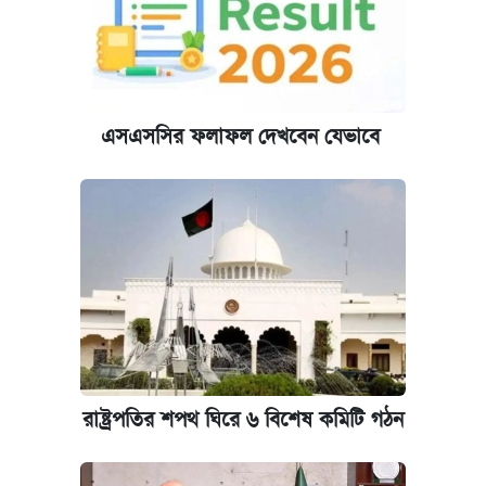
এসএসসির ফলাফল দেখবেন যেভাবে
রাষ্ট্রপতির শপথ ঘিরে ৬ বিশেষ কমিটি গঠন