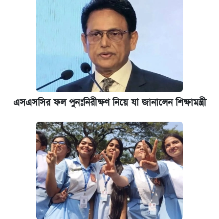
আজকের বাজারে স্বর্ণের দাম (৪ আগস্ট)
রাষ্ট্রবিরোধী কর্মকাণ্ড: ঢাবির কয়েকজন শিক্ষকের
বিরুদ্ধে ব্যবস্থা
পিএসসিতে আরও চার সদস্য নিয়োগ
এসএসসির ফল পুনঃনিরীক্ষণ নিয়ে যা জানালেন শিক্ষামন্ত্রী
কেমব্রিজ বিশ্ববিদ্যালয়ের এমবিএ স্কলারশিপে
আবেদন শুরু