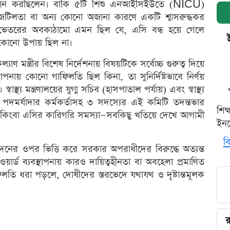
্থান করছিলেন। বাকি ৫টি শিশু এনআইসিইউতে (NICU)
টিলতা বা অন্য কোনো অজানা কারণে একটি শ্বাসরুদ্ধকর
র ভেতরের অবকাঠামো এমন ছিল যে, এসি বন্ধ হয়ে গেলে
 কোনো উপায় ছিল না।
 কল্যাণ মন্ত্রীর বিশেষ নির্দেশনায় বিষয়টিকে সর্বোচ্চ গুরুত্ব দিয়ে
নায় কোনো গাফিলতি ছিল কিনা, তা সুনির্দিষ্টভাবে নির্ণয়
্য মন্ত্রণালয়ের যুগ্ম সচিব (হাসপাতাল পর্যায়) এবং স্বাস্থ্য
দমর্যাদার কর্মকর্তাসহ ৩ সদস্যের এই কমিটি তদন্তভার
শিক
টি কিংবা এসির কারিগরি সমস্যা—সবকিছু খতিয়ে দেখে আগামী
ইনক
বি
েদনের ওপর ভিত্তি করে সরকার অপরাধীদের বিরুদ্ধে অত্যন্ত
্ড ব্যবস্থাপনায় কারও দায়িত্বহীনতা বা অবহেলা প্রমাণিত
ি ধরা পড়লে, দোষীদের স্তরভেদে যথাযথ ও দৃষ্টান্তমূলক
র