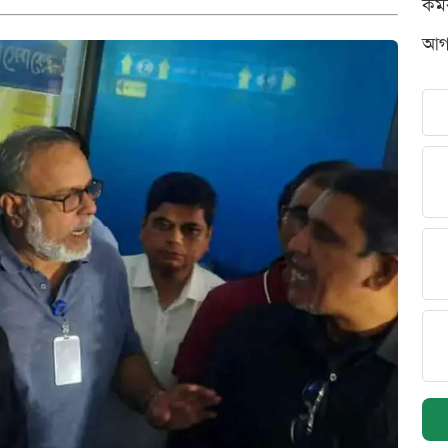
কর্
আগস