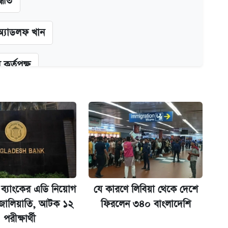
্ধতি
অ্যাডলফ খান
কর্তৃপক্ষ
ক্সের দাম ও ফিচার
না গেল
 ব্যাংকের এডি নিয়োগ
যে কারণে লিবিয়া থেকে দেশে
 জালিয়াতি, আটক ১২
ফিরলেন ৩৪০ বাংলাদেশি
পরীক্ষার্থী
ল যা