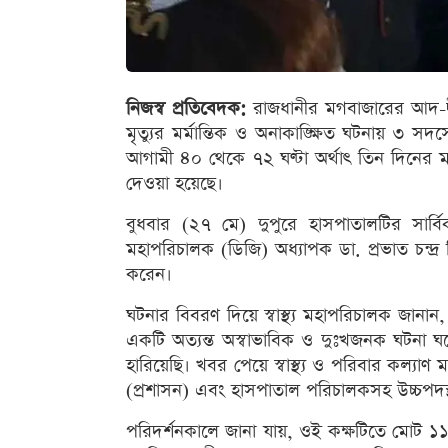
নিজস্ব প্রতিবেদক:
রাজধানীর মগবাজারের আদ-দ
মৃত্যুর মর্মান্তিক ও অনাকাঙ্ক্ষিত ঘটনায় ৩ 
আগামী ৪০ থেকে ৭২ ঘণ্টা অর্থাৎ তিন দিনের মধ
দেওয়া হয়েছে।
বুধবার (২৭ মে) দুপুরে হাসপাতালটির সার্বিক 
মহাপরিচালক (ডিজি) অধ্যাপক ডা. প্রভাত চন্দ্র
করেন।
ঘটনার বিবরণ দিয়ে স্বাস্থ্য মহাপরিচালক জানা
একটি অত্যন্ত অস্বাভাবিক ও দুঃখজনক ঘটনা 
হারিয়েছি। খবর পেয়ে স্বাস্থ্য ও পরিবার কল্যাণ মন্ত
(প্রশাসন) এবং হাসপাতাল পরিচালকসহ উচ্চপদস্থ 
পরিদর্শনকালে জানা যায়, ওই কক্ষটিতে মোট ১১