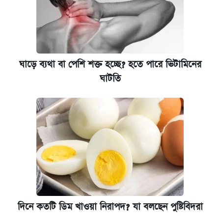
রাষ্ট্রবিরোধী কর্মকাণ্ড: ঢাবির কয়েকজন শিক্ষকের
বিরুদ্ধে ব্যবস্থা
আজকের বাজারে স্বর্ণের দাম (৬ আগস্ট)
ঘাড়ে ব্যথা বা পেশি শক্ত হচ্ছে? হতে পারে ভিটামিনের
ঘাটতি
কেমব্রিজ বিশ্ববিদ্যালয়ের এমবিএ স্কলারশিপে
আবেদন শুরু
দিনে কতটি ডিম খাওয়া নিরাপদ? যা বলছেন পুষ্টিবিদরা