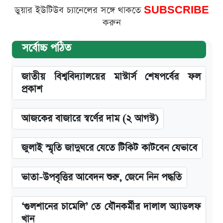
ডুয়ার ইউটিউব চ্যানেলের সঙ্গে থাকতে
SUBSCRIBE
করুন
সর্বোচ্চ পঠিত
জাতীয় বিশ্ববিদ্যালয়ের মাস্টার্স শেষপর্বের ফল
প্রকাশ
আজকের বাজারে স্বর্ণের দাম (২ আগস্ট)
জুলাই স্মৃতি জাদুঘরে যেতে টিকিট কাটবেন যেভাবে
ভাতা-উপবৃত্তির আবেদন শুরু, জেনে নিন পদ্ধতি
‘গুলশানের চামেলি’ তে যৌনকর্মীর দালাল অ্যাডলফ
খান