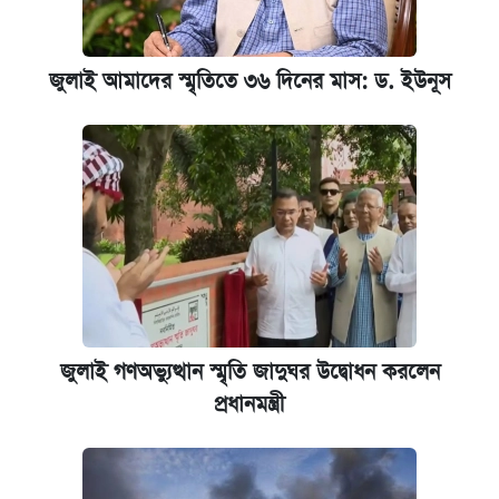
দেশের বাজারে ফের বেড়েছে সোনার দাম
জুলাই আমাদের স্মৃতিতে ৩৬ দিনের মাস: ড. ইউনূস
‘গুলশানের চামেলি’ তে যৌনকর্মীর দালাল অ্যাডলফ
খান
আজ শুক্রবার রাজধানীর যেসব মার্কেট-দোকানপাট
বন্ধ
নবম পে স্কেল বাস্তবায়ন চূড়ান্ত পর্যায়ে, যা জানালেন
অর্থমন্ত্রী
জুলাই গণঅভ্যুত্থান স্মৃতি জাদুঘর উদ্বোধন করলেন
প্রধানমন্ত্রী
জাপানে সম্পূর্ণ ফ্রি স্কলারশিপে মাস্টার্স ও পিএইচডি
করার সুযোগ