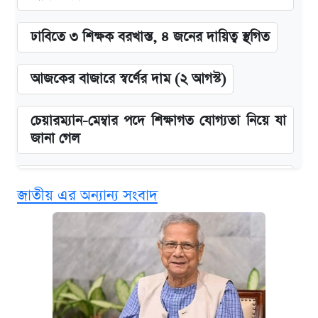
ঢাবিতে ৩ শিক্ষক বরখাস্ত, ৪ জনের দায়িত্ব স্থগিত
আজকের বাজারে স্বর্ণের দাম (২ আগস্ট)
চেয়ারম্যান-মেম্বার পদে শিক্ষাগত যোগ্যতা নিয়ে যা
জানা গেল
বিনামূল্যে এআই প্রশিক্ষণ, মিলবে দৈনিক ২০০ টাকা
জাতীয় এর অন্যান্য সংবাদ
ভাতা
ফুল ফান্ডেড স্কলারশিপে অস্ট্রেলিয়ার মারডক
বিশ্ববিদ্যালয়ে উচ্চশিক্ষার সুযোগ
ঢাবির সূর্যসেন হলে সমকামিতার অভিযোগে দুইজন
আটক