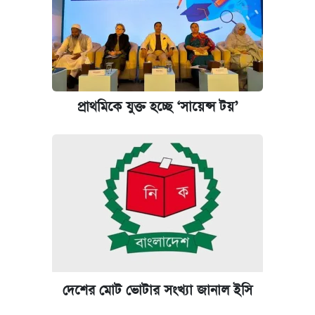
আজকের বাজারে স্বর্ণ-রুপার দাম (৫ আগস্ট)
কবে হবে মেডিকেল ভর্তি পরীক্ষা, জানা গেল যা
আজকের বাজারে স্বর্ণের দাম (৪ আগস্ট)
প্রাথমিকে যুক্ত হচ্ছে ‘সায়েন্স টয়’
আজকের বাজারে স্বর্ণের দাম (৬ আগস্ট)
রাষ্ট্রবিরোধী কর্মকাণ্ড: ঢাবির কয়েকজন শিক্ষকের
বিরুদ্ধে ব্যবস্থা
কেমব্রিজ বিশ্ববিদ্যালয়ের এমবিএ স্কলারশিপে
আবেদন শুরু
দেশের মোট ভোটার সংখ্যা জানাল ইসি
পিএসসিতে আরও চার সদস্য নিয়োগ