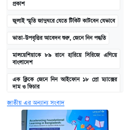
প্রকাশ
জুলাই স্মৃতি জাদুঘরে যেতে টিকিট কাটবেন যেভাবে
ভাতা-উপবৃত্তির আবেদন শুরু, জেনে নিন পদ্ধতি
মালয়েশিয়াকে ৮৯ রানে হারিয়ে সিরিজে এগিয়ে
বাংলাদেশ
এক ক্লিকে জেনে নিন আইফোন ১৮ প্রো ম্যাক্সের
দাম ও ফিচার
জাতীয় এর অন্যান্য সংবাদ
নবম জাতীয় পে-স্কেল নিয়ে সর্বশেষ যা জানা গেল
পাঁচ দপ্তরে নতুন সচিব নিয়োগ দিল সরকার