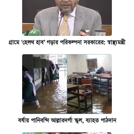
গ্রামে ‘হেলথ হাব’ গড়ার পরিকল্পনা সরকারের: স্বাস্থ্যমন্ত্রী
বর্ষায় পানিবন্দি আল্লারদর্গা স্কুল, ব্যাহত পাঠদান