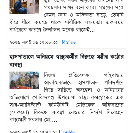
ডুয়া ডেস্ক: বয়স মানুষের জীবনের দীর্ঘ
পথচলার সাক্ষ্য বহন করে। সময়ের সঙ্গে
যেমন জ্ঞান ও অভিজ্ঞতা বাড়ে, তেমনি
ধীরে ধীরে কমতে থাকে শারীরিক সক্ষমতা। একসময়
বার্ধক্যের কারণে দৈনন্দিন অনেক কাজেই...
২০২৬ আগস্ট ০৬ ১২:০৮:৩৫ |
বিস্তারিত
হাসপাতালে অনিয়মে স্বাস্থ্যকর্মীর বিরুদ্ধে মন্ত্রীর কঠোর
ব্যবস্থা
নিজস্ব প্রতিবেদক: গাইবান্ধায়
আকস্মিকভাবে হাসপাতাল পরিদর্শনে
গিয়ে দায়িত্বে অবহেলা ও অনিয়মের
অভিযোগে গোবিন্দগঞ্জ উপজেলা স্বাস্থ্য কমপ্লেক্সের এক
সাব-অ্যাসিস্ট্যান্ট কমিউনিটি মেডিকেল অফিসারের
(সেকমো) বিরুদ্ধে ব্যবস্থা নেওয়ার নির্দেশ দিয়েছেন
স্বাস্থ্যমন্ত্রী সরদার মো....
২০২৬ আগস্ট ০২ ১৫:৫০:১১ |
বিস্তারিত