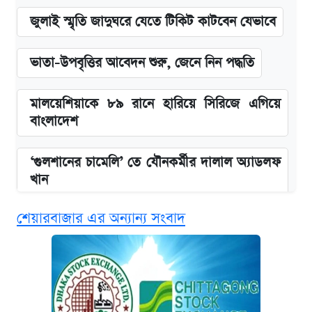
জুলাই স্মৃতি জাদুঘরে যেতে টিকিট কাটবেন যেভাবে
ভাতা-উপবৃত্তির আবেদন শুরু, জেনে নিন পদ্ধতি
মালয়েশিয়াকে ৮৯ রানে হারিয়ে সিরিজে এগিয়ে
বাংলাদেশ
‘গুলশানের চামেলি’ তে যৌনকর্মীর দালাল অ্যাডলফ
খান
শেয়ারবাজার এর অন্যান্য সংবাদ
এক ক্লিকে জেনে নিন আইফোন ১৮ প্রো ম্যাক্সের
দাম ও ফিচার
কবে শুরু হচ্ছে ঢাবির ভর্তি আবেদন, জানাল কর্তৃপক্ষ