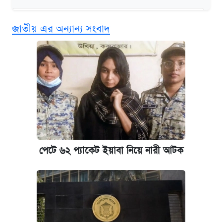
কবে শুরু হচ্ছে ঢাবির ভর্তি আবেদন, জানাল কর্তৃপক্ষ
জাতীয় এর অন্যান্য সংবাদ
এক ক্লিকে জেনে নিন আইফোন ১৮ প্রো ম্যাক্সের
দাম ও ফিচার
আজকের বাজারে স্বর্ণের দাম (৪ আগস্ট)
নবম জাতীয় পে-স্কেল নিয়ে সর্বশেষ যা জানা গেল
পাঁচ দপ্তরে নতুন সচিব নিয়োগ দিল সরকার
পেটে ৬২ প্যাকেট ইয়াবা নিয়ে নারী আটক
কবে হবে মেডিকেল ভর্তি পরীক্ষা, জানা গেল যা
আজকের বাজারে স্বর্ণ-রুপার দাম (৫ আগস্ট)