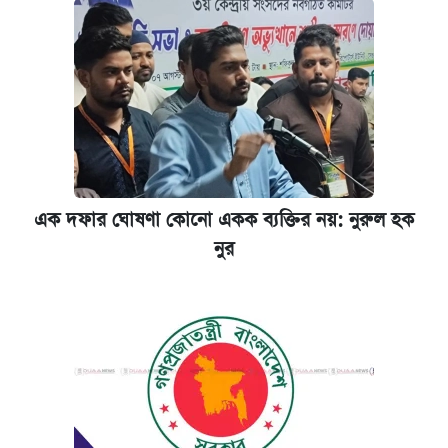
এক দফার ঘোষণা কোনো একক ব্যক্তির নয়: নুরুল হক
নুর