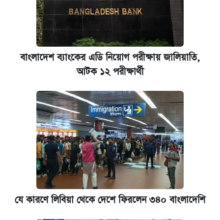
আজকের বাজারে স্বর্ণের দাম (৬ আগস্ট)
ঢাবি আইবিএর এক্সিকিউটিভ এমবিএতে ভর্তি শুরু,
আবেদন ১২ আগস্ট পর্যন্ত
বাংলাদেশ ব্যাংকের এডি নিয়োগ পরীক্ষায় জালিয়াতি,
আটক ১২ পরীক্ষার্থী
প্রতিষ্ঠান প্রধানদের ভাইভা শুরুর নির্দেশ শিক্ষামন্ত্রীর
যে কারণে লিবিয়া থেকে দেশে ফিরলেন ৩৪০ বাংলাদেশি