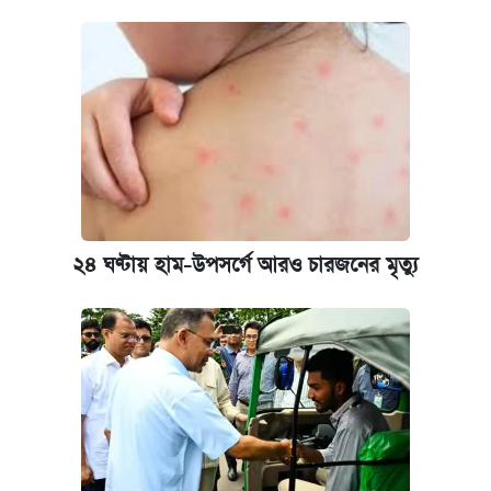
২৪ ঘণ্টায় হাম-উপসর্গে আরও চারজনের মৃত্যু