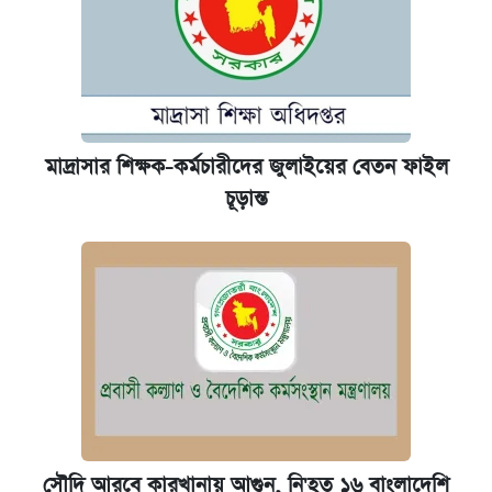
মাদ্রাসার শিক্ষক-কর্মচারীদের জুলাইয়ের বেতন ফাইল
চূড়ান্ত
সৌদি আরবে কারখানায় আগুন, নি'হত ১৬ বাংলাদেশি