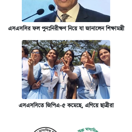
এসএসসির ফল পুনঃনিরীক্ষণ নিয়ে যা জানালেন শিক্ষামন্ত্রী
এসএসসিতে জিপিএ-৫ কমেছে, এগিয়ে ছাত্রীরা