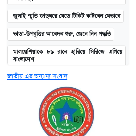
জুলাই স্মৃতি জাদুঘরে যেতে টিকিট কাটবেন যেভাবে
ভাতা-উপবৃত্তির আবেদন শুরু, জেনে নিন পদ্ধতি
মালয়েশিয়াকে ৮৯ রানে হারিয়ে সিরিজে এগিয়ে
বাংলাদেশ
জাতীয় এর অন্যান্য সংবাদ
এসএসসির ফল পুনঃনিরীক্ষণে আবেদন করবেন
যেভাবে
দাখিল ও কারিগরি বোর্ডের ফল দেখবেন যেভাবে
আজকের বাজারে স্বর্ণের দাম (৯ আগস্ট)