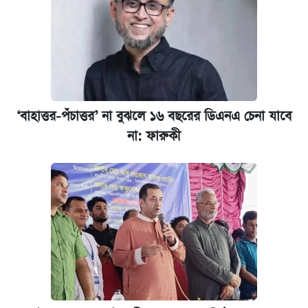
আটক
দেশের বাজারে ফের বেড়েছে সোনার দাম
‘গুলশানের চামেলি’ তে যৌনকর্মীর দালাল অ্যাডলফ
খান
‘বাহাত্তর-পঁচাত্তর’ না বুঝলে ১৬ বছরের ডিএনএ চেনা যাবে
না: ফারুকী
ভাতা-উপবৃত্তির আবেদন শুরু, জেনে নিন পদ্ধতি
আজ শুক্রবার রাজধানীর যেসব মার্কেট-দোকানপাট
বন্ধ
কবে শুরু হচ্ছে ঢাবির ভর্তি আবেদন, জানাল কর্তৃপক্ষ
নবম পে স্কেল বাস্তবায়ন চূড়ান্ত পর্যায়ে, যা জানালেন
অর্থমন্ত্রী