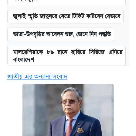
জুলাই স্মৃতি জাদুঘরে যেতে টিকিট কাটবেন যেভাবে
ভাতা-উপবৃত্তির আবেদন শুরু, জেনে নিন পদ্ধতি
মালয়েশিয়াকে ৮৯ রানে হারিয়ে সিরিজে এগিয়ে
বাংলাদেশ
জাতীয় এর অন্যান্য সংবাদ
এসএসসির ফল পুনঃনিরীক্ষণে আবেদন করবেন
যেভাবে
দাখিল ও কারিগরি বোর্ডের ফল দেখবেন যেভাবে
আজকের বাজারে স্বর্ণের দাম (৯ আগস্ট)