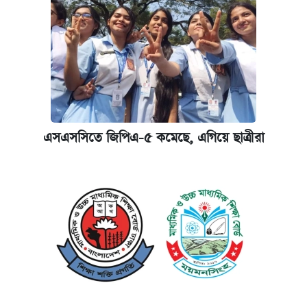
এসএসসিতে জিপিএ-৫ কমেছে, এগিয়ে ছাত্রীরা