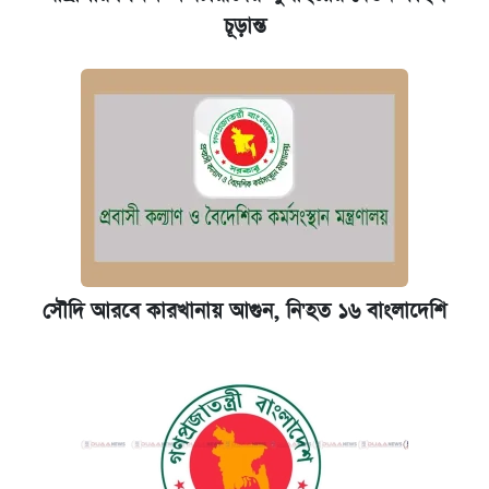
চূড়ান্ত
সৌদি আরবে কারখানায় আগুন, নি'হত ১৬ বাংলাদেশি