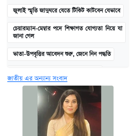
জুলাই স্মৃতি জাদুঘরে যেতে টিকিট কাটবেন যেভাবে
চেয়ারম্যান-মেম্বার পদে শিক্ষাগত যোগ্যতা নিয়ে যা
জানা গেল
ভাতা-উপবৃত্তির আবেদন শুরু, জেনে নিন পদ্ধতি
দেশের বাজারে ফের বেড়েছে সোনার দাম
জাতীয় এর অন্যান্য সংবাদ
‘গুলশানের চামেলি’ তে যৌনকর্মীর দালাল অ্যাডলফ
খান
আজ শুক্রবার রাজধানীর যেসব মার্কেট-দোকানপাট
বন্ধ