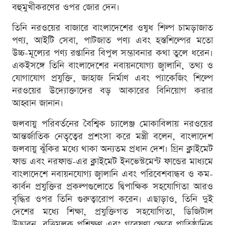
বহুমুখীকরণের ওপর জোর দেন।
তিনি নরওয়ের বাজারে বাংলাদেশের ওষুধ শিল্প চামড়াজাত
পণ্য, আইটি সেবা, পাটজাত পণ্য এবং হস্তশিল্পের মতো
উচ্চ-মূল্যের পণ্য রপ্তানির বিপুল সম্ভাবনার কথা তুলে ধরেন।
একইসঙ্গে তিনি বাংলাদেশের নবায়নযোগ্য জ্বালানি, তথ্য ও
যোগাযোগ প্রযুক্তি, জাহাজ নির্মাণ এবং প্যাকেজিং শিল্পে
নরওয়ের উদ্যোক্তাদের বড় আকারের বিনিয়োগ করার
আহ্বান জানান।
জলবায়ু পরিবর্তনের বৈশ্বিক চ্যালেঞ্জ মোকাবিলায় নরওয়ের
আন্তর্জাতিক নেতৃত্বের প্রশংসা করে মন্ত্রী বলেন, বাংলাদেশ
জলবায়ু ঝুঁকির মধ্যে থাকা অন্যতম প্রধান দেশ। গ্রিন ক্লাইমেট
ফান্ড এবং নরফান্ড-এর ক্লাইমেট ইনভেস্টমেন্ট ফান্ডের মাধ্যমে
বাংলাদেশে নবায়নযোগ্য জ্বালানি এবং পরিবেশবান্ধব ও কম-
কার্বন প্রযুক্তির প্রকল্পগুলোতে দ্বিপাক্ষিক সহযোগিতা আরও
বৃদ্ধির ওপর তিনি গুরুত্বারোপ করেন। এছাড়াও, তিনি দুই
দেশের মধ্যে শিক্ষা, প্রযুক্তিগত সহযোগিতা, ডিজিটাল
উদ্ভাবন, বৃত্তিমূলক প্রশিক্ষণ এবং গবেষণা ক্ষেত্রে প্রাতিষ্ঠানিক