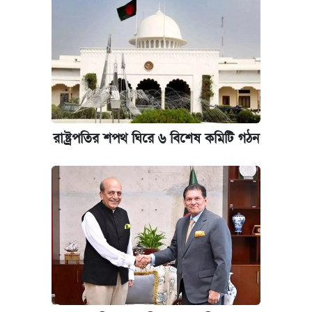
রাষ্ট্রপতির শপথ ঘিরে ৬ বিশেষ কমিটি গঠন