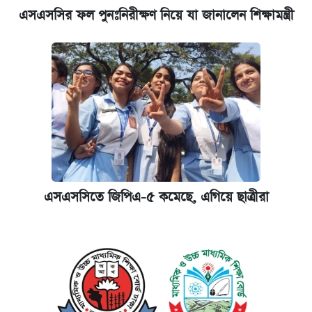
কবে হবে মেডিকেল ভর্তি পরীক্ষা, জানা গেল যা
এসএসসির ফল পুনঃনিরীক্ষণ নিয়ে যা জানালেন শিক্ষামন্ত্রী
আজকের বাজারে স্বর্ণের দাম (৬ আগস্ট)
আজকের বাজারে স্বর্ণের দাম (৪ আগস্ট)
রাষ্ট্রবিরোধী কর্মকাণ্ড: ঢাবির কয়েকজন শিক্ষকের
বিরুদ্ধে ব্যবস্থা
পিএসসিতে আরও চার সদস্য নিয়োগ
এসএসসিতে জিপিএ-৫ কমেছে, এগিয়ে ছাত্রীরা
কেমব্রিজ বিশ্ববিদ্যালয়ের এমবিএ স্কলারশিপে
আবেদন শুরু