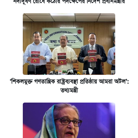
নদীদূষণ রোধে কঠোর পদক্ষেপের নির্দেশ প্রধানমন্ত্রীর
আটক
‘গুলশানের চামেলি’ তে যৌনকর্মীর দালাল অ্যাডলফ
খান
আজ শুক্রবার রাজধানীর যেসব মার্কেট-দোকানপাট
বন্ধ
কবে শুরু হচ্ছে ঢাবির ভর্তি আবেদন, জানাল কর্তৃপক্ষ
‘শিকলমুক্ত গণতান্ত্রিক রাষ্ট্রব্যবস্থা প্রতিষ্ঠায় আমরা অটল’:
তথ্যমন্ত্রী
যুক্তরাষ্ট্র থেকে আরও ২৩ বাংলাদেশিকে দেশে
ফেরত পাঠানো হলো
ইপিএস প্রকাশ করেছে ঢাকা ব্যাংক