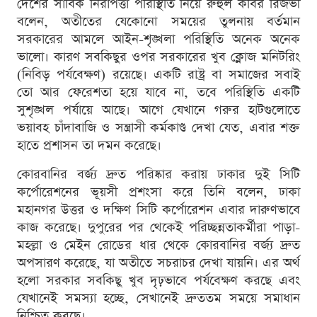
দেশের সার্বিক নিরাপত্তা পরিস্থিতি নিয়ে রুহুল কবির রিজভী
বলেন, অতীতের যেকোনো সময়ের তুলনায় বর্তমান
সরকারের আমলে আইন-শৃঙ্খলা পরিস্থিতি অনেক অনেক
ভালো। কারণ সবকিছুর ওপর সরকারের খুব ক্লোজ মনিটরিং
(নিবিড় পর্যবেক্ষণ) রয়েছে। একটি রাষ্ট্র বা সমাজের সবাই
তো আর ফেরেশতা হয়ে যাবে না, তবে পরিস্থিতি একটি
সুশৃঙ্খল পর্যায়ে আছে। আগে যেখানে গরুর হাটগুলোতে
ভয়াবহ চাঁদাবাজি ও সন্ত্রাসী কর্মকাণ্ড দেখা যেত, এবার শক্ত
হাতে প্রশাসন তা দমন করেছে।
কোরবানির বর্জ্য দ্রুত পরিষ্কার করায় ঢাকার দুই সিটি
কর্পোরেশনের ভূয়সী প্রশংসা করে তিনি বলেন, ঢাকা
মহানগর উত্তর ও দক্ষিণ সিটি কর্পোরেশন এবার দারুণভাবে
কাজ করেছে। দুপুরের পর থেকেই পরিচ্ছন্নতাকর্মীরা পাড়া-
মহল্লা ও মেইন রোডের ধার থেকে কোরবানির বর্জ্য দ্রুত
অপসারণ করেছে, যা অতীতে সচরাচর দেখা যায়নি। এর অর্থ
হলো সরকার সবকিছু খুব দৃঢ়ভাবে পর্যবেক্ষণ করছে এবং
যেখানেই সমস্যা হচ্ছে, সেখানেই দ্রুততম সময়ে সমাধান
নিশ্চিত করছে।