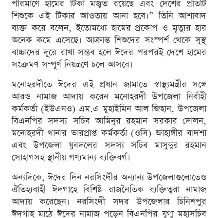
পরিমাণে হামের টিকা মজুত রয়েছে এবং দেশের প্রতিটি
শিশুকে এই টিকার আওতায় আনা হবে।” তিনি আশাবাদ
ব্যক্ত করে বলেন, ইতোমধ্যে হামের প্রকোপ ও মৃত্যুর হার
অনেক কমে এসেছে। আক্রান্ত শিশুদের সংস্পর্শ থেকে সুস্থ
বাচ্চাদের দূরে রাখা সম্ভব হলে ঈদের পরপরই দেশে হামের
সংক্রমণ সম্পূর্ণ নিয়ন্ত্রণে চলে আসবে।
মনোহরদীতে ঈদের এই প্রধান জামাতে স্বাস্থ্যমন্ত্রীর সঙ্গে
আরও নামাজ আদায় করেন মনোহরদী উপজেলা নির্বাহী
কর্মকর্তা (ইউএনও) এম.এ মুহাইমিন আল জিহান, উপজেলা
বিএনপির সদস্য সচিব আমিনুর রহমান সরকার দোলন,
মনোহরদী থানার ভারপ্রাপ্ত কর্মকর্তা (ওসি) জাহাঙ্গীর বাদশা
এবং উপজেলা যুবদলের সদস্য সচিব মাসুদুর রহমান
সোহাগসহ স্থানীয় গণ্যমান্য ব্যক্তিবর্গ।
অন্যদিকে, ঈদের দিন নরসিংদীর অন্যান্য উপজেলাগুলোতেও
ঐতিহ্যবাহী ঈদগাহে বিশিষ্ট রাজনৈতিক ব্যক্তিত্বরা নামাজ
আদায় করেছেন। নরসিংদী সদর উপজেলার চিনিশপুর
ঈদগাহ মাঠে ঈদের নামাজ পড়েন বিএনপির যুগ্ম মহাসচিব