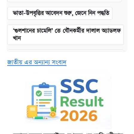
ভাতা-উপবৃত্তির আবেদন শুরু, জেনে নিন পদ্ধতি
‘গুলশানের চামেলি’ তে যৌনকর্মীর দালাল অ্যাডলফ
খান
এক ক্লিকে জেনে নিন আইফোন ১৮ প্রো ম্যাক্সের
জাতীয় এর অন্যান্য সংবাদ
দাম ও ফিচার
কবে শুরু হচ্ছে ঢাবির ভর্তি আবেদন, জানাল কর্তৃপক্ষ
নবম জাতীয় পে-স্কেল নিয়ে সর্বশেষ যা জানা গেল
আজকের বাজারে স্বর্ণের দাম (৪ আগস্ট)