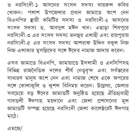
ও নরসিংদী-১ আসনের সংসদ সদস্য খায়রুল কবির
খোকন। পলাশ উপজেলার প্রধান জামাতে অংশ নেন
বিএনপির স্থায়ী কমিটির সদস্য ও নরসিংদী-২ আসনের
সংসদ সদস্য ড. আবদুল মঈন খান। এছাড়া শিবপুরে
নরসিংদী-৩ এর সংসদ সদস্য মনজুর এলাহী এবং রায়পুরায়
নরসিংদী-৫ এর সংসদ সদস্য আশরাফ উদ্দিন বকুল নিজ
নিজ এলাকার মুসল্লিদের সঙ্গে ঈদের নামাজ আদায় করেন।
এসব জামাতে বিএনপি, জামায়াতে ইসলামী ও এনসিপিসহ
বিভিন্ন রাজনৈতিক দলের শীর্ষ নেতৃবৃন্দ এবং সর্বস্তরের
সাধারণ মানুষ অংশ নেন এবং নামাজ শেষে একে অপরের
সঙ্গে কোলাকুলি ও কুশল বিনিময় করেন। উল্লেখ্য, জেলার
সবচেয়ে বড় ঈদের জামাতটি অনুষ্ঠিত হয়েছে ঐতিহ্যবাহী
গাবতলী ঈদগাহ ময়দানে এবং জেলা প্রশাসনের মূল
জামাতটি সম্পন্ন হয়েছে নরসিংদী জেলা কালেক্টরেট ঈদগাহ
মাঠে।
এমজে/