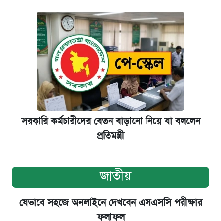
সরকারি কর্মচারীদের বেতন বাড়ানো নিয়ে যা বললেন
প্রতিমন্ত্রী
জাতীয়
যেভাবে সহজে অনলাইনে দেখবেন এসএসসি পরীক্ষার
ফলাফল