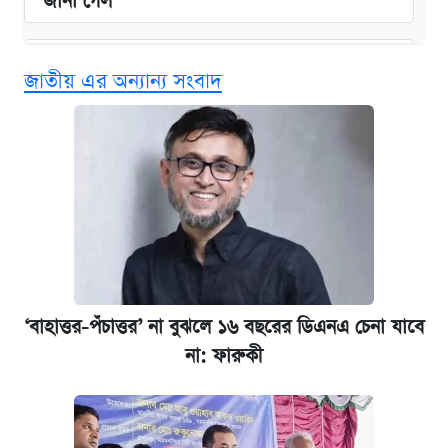
জানা গেল
বিনামূল্যে এআই প্রশিক্ষণ, মিলবে দৈনিক ২০০ টাকা
জাতীয় এর অন্যান্য সংবাদ
ভাতা
ঢাবির সূর্যসেন হলে সমকামিতার অভিযোগে দুইজন
আটক
দেশের বাজারে ফের বেড়েছে সোনার দাম
‘গুলশানের চামেলি’ তে যৌনকর্মীর দালাল অ্যাডলফ
খান
‘বাহাত্তর-পঁচাত্তর’ না বুঝলে ১৬ বছরের ডিএনএ চেনা যাবে
না: ফারুকী
ভাতা-উপবৃত্তির আবেদন শুরু, জেনে নিন পদ্ধতি
আজ শুক্রবার রাজধানীর যেসব মার্কেট-দোকানপাট