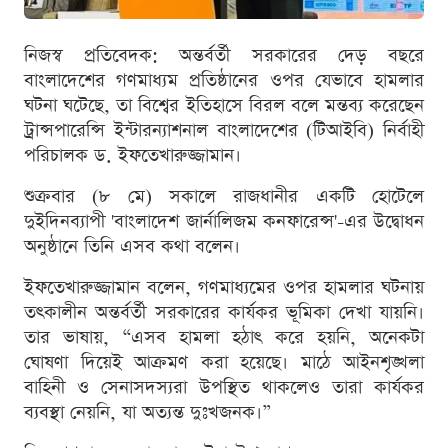
নিজস্ব প্রতিবেদক: অন্তর্বর্তী সরকারের দেড় বছরে
বাংলাদেশের গণমাধ্যম প্রতিষ্ঠানের ওপর যেভাবে হামলার
ঘটনা ঘটেছে, তা বিশ্বের ইতিহাসে বিরল বলে মন্তব্য করেছেন
ট্রান্সপারেন্সি ইন্টারন্যাশনাল বাংলাদেশের (টিআইবি) নির্বাহী
পরিচালক ড. ইফতেখারুজ্জামান।
শুক্রবার (৮ মে) সকালে রাজধানীর একটি হোটেলে
দুইদিনব্যাপী 'বাংলাদেশ জার্নালিজম কনফারেন্স'-এর উদ্বোধন
অনুষ্ঠানে তিনি এসব কথা বলেন।
ইফতেখারুজ্জামান বলেন, গণমাধ্যমের ওপর হামলার ঘটনায়
তৎকালীন অন্তর্বর্তী সরকারের কার্যকর ভূমিকা দেখা যায়নি।
তার ভাষায়, “এসব হামলা হঠাৎ করে হয়নি, অনেকটা
ঘোষণা দিয়েই আক্রমণ করা হয়েছে। মাঠে আইনশৃঙ্খলা
বাহিনী ও সেনাসদস্যরা উপস্থিত থাকলেও তারা কার্যকর
ব্যবস্থা নেয়নি, যা অত্যন্ত দুঃখজনক।”