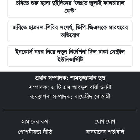
চবিতে শুরু হলো দুইদিনের ‘জাগ্রত জুলাই কালচারাল
ফেস্ট’
জবিতে ছাত্রদল-শিবির সংঘর্ষ, ভিপি-জিএসকে মারধরের
অভিযোগ
ইনকোর্স নম্বর নিয়ে নতুন নির্দেশনা দিল ঢাকা সেন্ট্রাল
ইউনিভার্সিটি
প্রধান সম্পাদক: শামসুজ্জামান দুদু
সম্পাদক: এ টি এম আবদুল বারী ড্যানী
ব্যবস্থাপনা সম্পাদক: বায়েজীদ বোস্তামী
আমাদের কথা
যোগাযোগ
গোপনীয়তা নীতি
ব্যবহারের শর্তাবলি