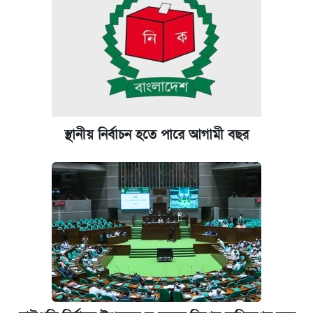
কবে হবে মেডিকেল ভর্তি পরীক্ষা, জানা গেল যা
পাঁচ দপ্তরে নতুন সচিব নিয়োগ দিল সরকার
আজকের বাজারে স্বর্ণ-রুপার দাম (৫ আগস্ট)
ঢাবি আইবিএর এক্সিকিউটিভ এমবিএতে ভর্তি শুরু,
স্থানীয় নির্বাচন হতে পারে আগামী বছর
আবেদন ১২ আগস্ট পর্যন্ত
প্রতিষ্ঠান প্রধানদের ভাইভা শুরুর নির্দেশ শিক্ষামন্ত্রীর