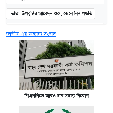
ভাতা-উপবৃত্তির আবেদন শুরু, জেনে নিন পদ্ধতি
‘গুলশানের চামেলি’ তে যৌনকর্মীর দালাল অ্যাডলফ
জাতীয় এর অন্যান্য সংবাদ
খান
কবে শুরু হচ্ছে ঢাবির ভর্তি আবেদন, জানাল কর্তৃপক্ষ
এক ক্লিকে জেনে নিন আইফোন ১৮ প্রো ম্যাক্সের
দাম ও ফিচার
আজকের বাজারে স্বর্ণের দাম (৪ আগস্ট)
পিএসসিতে আরও চার সদস্য নিয়োগ
নবম জাতীয় পে-স্কেল নিয়ে সর্বশেষ যা জানা গেল