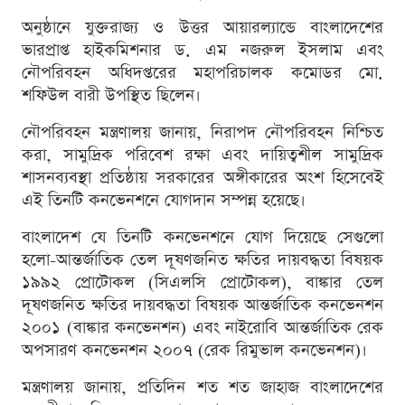
অনুষ্ঠানে যুক্তরাজ্য ও উত্তর আয়ারল্যান্ডে বাংলাদেশের
ভারপ্রাপ্ত হাইকমিশনার ড. এম নজরুল ইসলাম এবং
নৌপরিবহন অধিদপ্তরের মহাপরিচালক কমোডর মো.
শফিউল বারী উপস্থিত ছিলেন।
নৌপরিবহন মন্ত্রণালয় জানায়, নিরাপদ নৌপরিবহন নিশ্চিত
করা, সামুদ্রিক পরিবেশ রক্ষা এবং দায়িত্বশীল সামুদ্রিক
শাসনব্যবস্থা প্রতিষ্ঠায় সরকারের অঙ্গীকারের অংশ হিসেবেই
এই তিনটি কনভেনশনে যোগদান সম্পন্ন হয়েছে।
বাংলাদেশ যে তিনটি কনভেনশনে যোগ দিয়েছে সেগুলো
হলো-আন্তর্জাতিক তেল দূষণজনিত ক্ষতির দায়বদ্ধতা বিষয়ক
১৯৯২ প্রোটোকল (সিএলসি প্রোটোকল), বাঙ্কার তেল
দূষণজনিত ক্ষতির দায়বদ্ধতা বিষয়ক আন্তর্জাতিক কনভেনশন
২০০১ (বাঙ্কার কনভেনশন) এবং নাইরোবি আন্তর্জাতিক রেক
অপসারণ কনভেনশন ২০০৭ (রেক রিমুভাল কনভেনশন)।
মন্ত্রণালয় জানায়, প্রতিদিন শত শত জাহাজ বাংলাদেশের