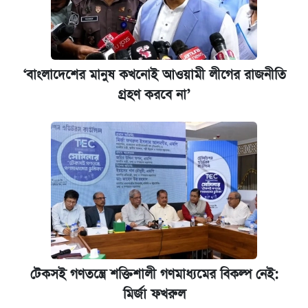
‘বাংলাদেশের মানুষ কখনোই আওয়ামী লীগের রাজনীতি
গ্রহণ করবে না’
টেকসই গণতন্ত্রে শক্তিশালী গণমাধ্যমের বিকল্প নেই:
মির্জা ফখরুল