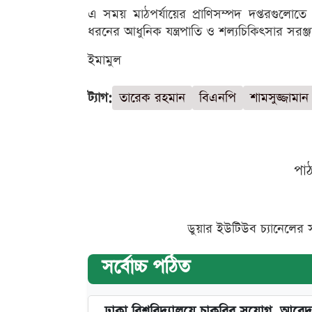
এ সময় মাঠপর্যায়ের প্রাণিসম্পদ দপ্তরগুল
ধরনের আধুনিক যন্ত্রপাতি ও শল্যচিকিৎসার সরঞ্জা
ইমামুল
ট্যাগ:
তারেক রহমান
বিএনপি
শামসুজ্জামান 
পা
ডুয়ার ইউটিউব চ্যানেলের 
সর্বোচ্চ পঠিত
ঢাকা বিশ্ববিদ্যালয়ে চাকরির সুযোগ, আবেদ