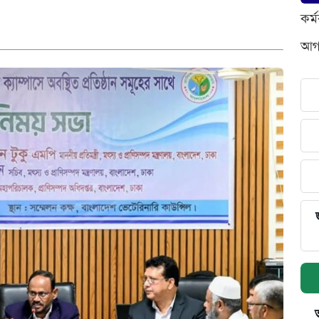
কর্
আগস