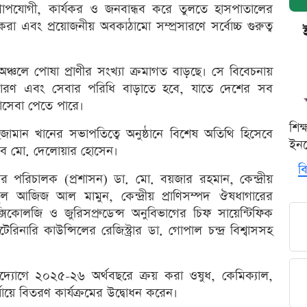
গোপযোগী, কার্যকর ও জনবান্ধব করে তুলতে হাসপাতালের
 করা এবং প্রয়োজনীয় অবকাঠামো সম্প্রসারণে সর্বোচ্চ গুরুত্ব
 অঞ্চলে পোষা প্রাণীর সংখ্যা ক্রমাগত বাড়ছে। সে বিবেচনায়
্প্রসারণ এবং সেবার পরিধি বাড়াতে হবে, যাতে দেশের সব
াসেবা পেতে পারে।
শিক
জামান খানের সভাপতিত্বে অনুষ্ঠানে বিশেষ অতিথি হিসেবে
ইনক
 সচিব মো. দেলোয়ার হোসেন।
বি
ের পরিচালক (প্রশাসন) ডা. মো. বয়জার রহমান, কেন্দ্রীয়
ুল আজিজ আল মামুন, কেন্দ্রীয় প্রাণিসম্পদ ঔষধাগারের
কোলজি ও জুরিসপ্রুডেন্স অনুবিভাগের চিফ সায়েন্টিফিক
নারি কাউন্সিলের রেজিস্ট্রার ডা. গোপাল চন্দ্র বিশ্বাসসহ
 উদ্যোগে ২০২৫-২৬ অর্থবছরে ক্রয় করা ওষুধ, কেমিক্যাল,
র্যায়ে বিতরণ কার্যক্রমের উদ্বোধন করেন।