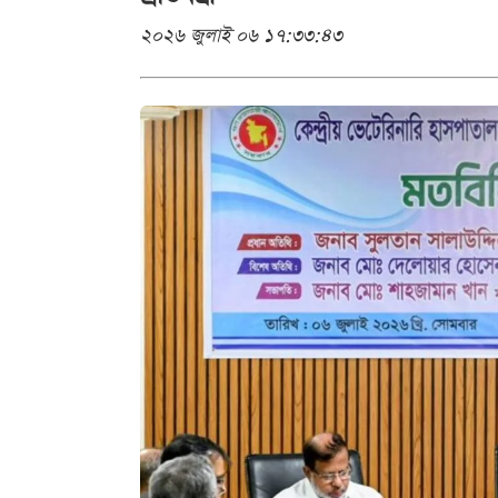
২০২৬ জুলাই ০৬ ১৭:৩৩:৪৩