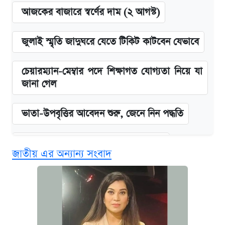
আজকের বাজারে স্বর্ণের দাম (২ আগস্ট)
জুলাই স্মৃতি জাদুঘরে যেতে টিকিট কাটবেন যেভাবে
চেয়ারম্যান-মেম্বার পদে শিক্ষাগত যোগ্যতা নিয়ে যা
জানা গেল
ভাতা-উপবৃত্তির আবেদন শুরু, জেনে নিন পদ্ধতি
দেশের বাজারে ফের বেড়েছে সোনার দাম
জাতীয় এর অন্যান্য সংবাদ
‘গুলশানের চামেলি’ তে যৌনকর্মীর দালাল অ্যাডলফ
খান
আজ শুক্রবার রাজধানীর যেসব মার্কেট-দোকানপাট