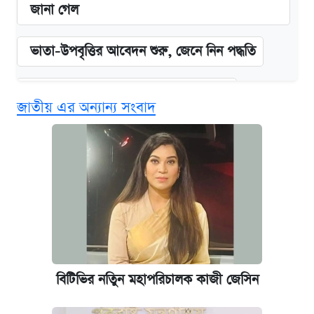
জানা গেল
ভাতা-উপবৃত্তির আবেদন শুরু, জেনে নিন পদ্ধতি
দেশের বাজারে ফের বেড়েছে সোনার দাম
জাতীয় এর অন্যান্য সংবাদ
‘গুলশানের চামেলি’ তে যৌনকর্মীর দালাল অ্যাডলফ
খান
আজ শুক্রবার রাজধানীর যেসব মার্কেট-দোকানপাট
বন্ধ
কবে শুরু হচ্ছে ঢাবির ভর্তি আবেদন, জানাল কর্তৃপক্ষ
বিটিভির নতিুন মহাপরিচালক কাজী জেসিন
আজকের বাজারে স্বর্ণের দাম (৪ আগস্ট)