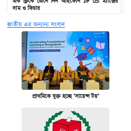
এক ক্লিকে জেনে নিন আইফোন ১৮ প্রো ম্যাক্সের
দাম ও ফিচার
জাতীয় এর অন্যান্য সংবাদ
নবম জাতীয় পে-স্কেল নিয়ে সর্বশেষ যা জানা গেল
পাঁচ দপ্তরে নতুন সচিব নিয়োগ দিল সরকার
আজকের বাজারে স্বর্ণ-রুপার দাম (৫ আগস্ট)
কবে হবে মেডিকেল ভর্তি পরীক্ষা, জানা গেল যা
আজকের বাজারে স্বর্ণের দাম (৪ আগস্ট)
প্রাথমিকে যুক্ত হচ্ছে ‘সায়েন্স টয়’
আজকের বাজারে স্বর্ণের দাম (৬ আগস্ট)
রাষ্ট্রবিরোধী কর্মকাণ্ড: ঢাবির কয়েকজন শিক্ষকের