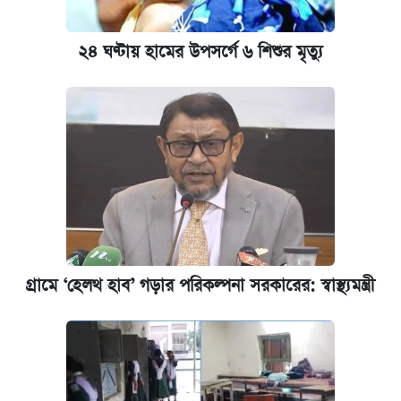
২৪ ঘণ্টায় হামের উপসর্গে ৬ শিশুর মৃত্যু
গ্রামে ‘হেলথ হাব’ গড়ার পরিকল্পনা সরকারের: স্বাস্থ্যমন্ত্রী