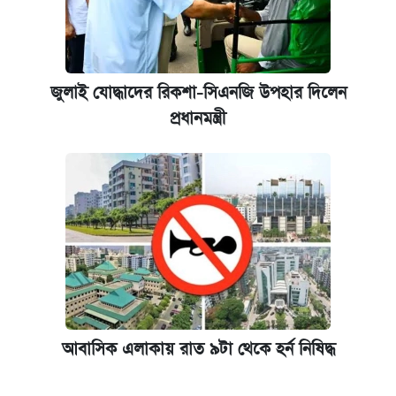
জুলাই যোদ্ধাদের রিকশা-সিএনজি উপহার দিলেন
প্রধানমন্ত্রী
আবাসিক এলাকায় রাত ৯টা থেকে হর্ন নিষিদ্ধ