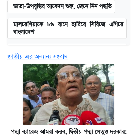
ভাতা-উপবৃত্তির আবেদন শুরু, জেনে নিন পদ্ধতি
মালয়েশিয়াকে ৮৯ রানে হারিয়ে সিরিজে এগিয়ে
বাংলাদেশ
‘গুলশানের চামেলি’ তে যৌনকর্মীর দালাল অ্যাডলফ
জাতীয় এর অন্যান্য সংবাদ
খান
এক ক্লিকে জেনে নিন আইফোন ১৮ প্রো ম্যাক্সের
দাম ও ফিচার
কবে শুরু হচ্ছে ঢাবির ভর্তি আবেদন, জানাল কর্তৃপক্ষ
নবম জাতীয় পে-স্কেল নিয়ে সর্বশেষ যা জানা গেল
পদ্মা ব্যারেজ আমরা করব, দ্বিতীয় পদ্মা সেতুও দরকার: