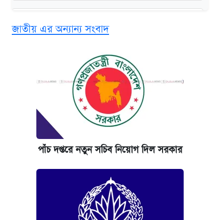
বিনামূল্যে এআই প্রশিক্ষণ, মিলবে দৈনিক ২০০ টাকা
জাতীয় এর অন্যান্য সংবাদ
ভাতা
দেশের বাজারে ফের বেড়েছে সোনার দাম
ভাতা-উপবৃত্তির আবেদন শুরু, জেনে নিন পদ্ধতি
‘গুলশানের চামেলি’ তে যৌনকর্মীর দালাল অ্যাডলফ
খান
পাঁচ দপ্তরে নতুন সচিব নিয়োগ দিল সরকার
আজ শুক্রবার রাজধানীর যেসব মার্কেট-দোকানপাট
বন্ধ
কবে শুরু হচ্ছে ঢাবির ভর্তি আবেদন, জানাল কর্তৃপক্ষ