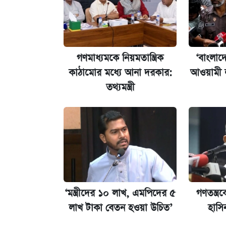
পাঁচ দপ্তরে নতুন সচিব নিয়োগ দিল সরকার
আজকের বাজারে স্বর্ণ-রুপার দাম (৫ আগস্
গণমাধ্যমকে নিয়মতান্ত্রিক
‘বাংলাদ
ঢাবি আইবিএর এক্সিকিউটিভ এমবিএতে ভর্তি
কাঠামোর মধ্যে আনা দরকার:
আওয়ামী ল
তথ্যমন্ত্রী
প্রতিষ্ঠান প্রধানদের ভাইভা শুরুর নির্দেশ শিক্ষা
‘মন্ত্রীদের ১০ লাখ, এমপিদের ৫
গণতন্ত্
লাখ টাকা বেতন হওয়া উচিত’
হাসি