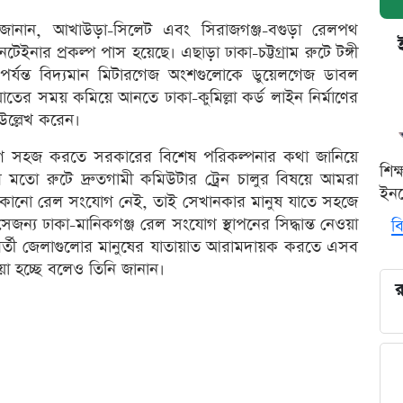
্রী জানান, আখাউড়া-সিলেট এবং সিরাজগঞ্জ-বগুড়া রেলপথ
েইনার প্রকল্প পাস হয়েছে। এছাড়া ঢাকা-চট্টগ্রাম রুটে টঙ্গী
যন্ত বিদ্যমান মিটারগেজ অংশগুলোকে ডুয়েলগেজ ডাবল
ায়াতের সময় কমিয়ে আনতে ঢাকা-কুমিল্লা কর্ড লাইন নির্মাণের
উল্লেখ করেন।
গাযোগ সহজ করতে সরকারের বিশেষ পরিকল্পনার কথা জানিয়ে
শিক
ীর মতো রুটে দ্রুতগামী কমিউটার ট্রেন চালুর বিষয়ে আমরা
ইনক
মানে কোনো রেল সংযোগ নেই, তাই সেখানকার মানুষ যাতে সহজে
জন্য ঢাকা-মানিকগঞ্জ রেল সংযোগ স্থাপনের সিদ্ধান্ত নেওয়া
বি
ববর্তী জেলাগুলোর মানুষের যাতায়াত আরামদায়ক করতে এসব
ওয়া হচ্ছে বলেও তিনি জানান।
র