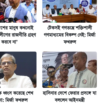
ট)
েশের মানুষ কখনোই
টেকসই গণতন্ত্রে শক্তিশালী
 শুরু, আবেদন ১২ আগস্ট পর্যন্ত
ীগের রাজনীতি গ্রহণ
গণমাধ্যমের বিকল্প নেই: মির্জা
করবে না’
ফখরুল
মন্ত্রীর
রকে ধ্বংস করেছে শেখ
হাসিনার দেশে ফেরার প্রসঙ্গে যা
না: মির্জা ফখরুল
বললেন আইনমন্ত্রী