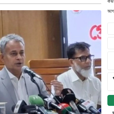
কর্
আগস