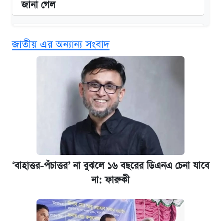
জানা গেল
বিনামূল্যে এআই প্রশিক্ষণ, মিলবে দৈনিক ২০০ টাকা
জাতীয় এর অন্যান্য সংবাদ
ভাতা
ঢাবির সূর্যসেন হলে সমকামিতার অভিযোগে দুইজন
আটক
দেশের বাজারে ফের বেড়েছে সোনার দাম
‘গুলশানের চামেলি’ তে যৌনকর্মীর দালাল অ্যাডলফ
খান
‘বাহাত্তর-পঁচাত্তর’ না বুঝলে ১৬ বছরের ডিএনএ চেনা যাবে
না: ফারুকী
ভাতা-উপবৃত্তির আবেদন শুরু, জেনে নিন পদ্ধতি
আজ শুক্রবার রাজধানীর যেসব মার্কেট-দোকানপাট