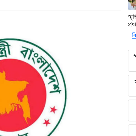
স্ম
প্র
বি
‘