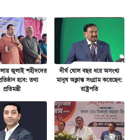
ন যেভাবে
গে দুইজন আটক
লায় জুলাই শহীদদের
দীর্ঘ ষোল বছর ধরে অসংখ্য
্ধতি
্রতিষ্ঠান হবে: তথ্য
মানুষ অক্লান্ত সংগ্রাম করেছেন:
প্রতিমন্ত্রী
রাষ্ট্রপতি
অ্যাডলফ খান
ানপাট বন্ধ
 দেশে ফেরত পাঠানো হলো