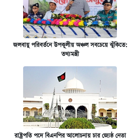
জলবায়ু পরিবর্তনে উপকূলীয় অঞ্চল সবচেয়ে ঝুঁকিতে:
তথ্যমন্ত্রী
রাষ্ট্রপতি পদে বিএনপির আলোচনায় চার জ্যেষ্ঠ নেতা