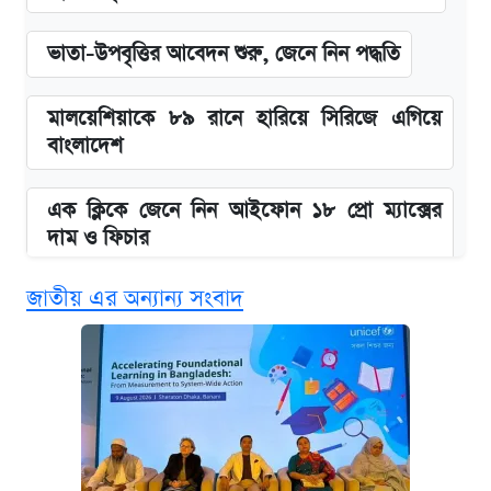
ভাতা-উপবৃত্তির আবেদন শুরু, জেনে নিন পদ্ধতি
মালয়েশিয়াকে ৮৯ রানে হারিয়ে সিরিজে এগিয়ে
বাংলাদেশ
এক ক্লিকে জেনে নিন আইফোন ১৮ প্রো ম্যাক্সের
দাম ও ফিচার
জাতীয় এর অন্যান্য সংবাদ
নবম জাতীয় পে-স্কেল নিয়ে সর্বশেষ যা জানা গেল
পাঁচ দপ্তরে নতুন সচিব নিয়োগ দিল সরকার
আজকের বাজারে স্বর্ণ-রুপার দাম (৫ আগস্ট)