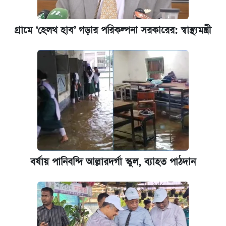
গ্রামে ‘হেলথ হাব’ গড়ার পরিকল্পনা সরকারের: স্বাস্থ্যমন্ত্রী
বর্ষায় পানিবন্দি আল্লারদর্গা স্কুল, ব্যাহত পাঠদান