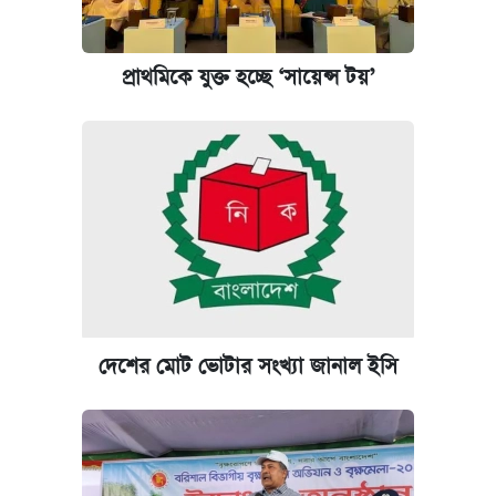
কবে হবে মেডিকেল ভর্তি পরীক্ষা, জানা গেল যা
আজকের বাজারে স্বর্ণের দাম (৪ আগস্ট)
প্রাথমিকে যুক্ত হচ্ছে ‘সায়েন্স টয়’
আজকের বাজারে স্বর্ণের দাম (৬ আগস্ট)
রাষ্ট্রবিরোধী কর্মকাণ্ড: ঢাবির কয়েকজন শিক্ষকের
বিরুদ্ধে ব্যবস্থা
কেমব্রিজ বিশ্ববিদ্যালয়ের এমবিএ স্কলারশিপে
আবেদন শুরু
দেশের মোট ভোটার সংখ্যা জানাল ইসি
পিএসসিতে আরও চার সদস্য নিয়োগ
প্রতিষ্ঠান প্রধানদের ভাইভা শুরুর নির্দেশ শিক্ষামন্ত্রীর