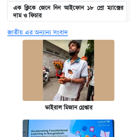
এক ক্লিকে জেনে নিন আইফোন ১৮ প্রো ম্যাক্সের
দাম ও ফিচার
জাতীয় এর অন্যান্য সংবাদ
নবম জাতীয় পে-স্কেল নিয়ে সর্বশেষ যা জানা গেল
পাঁচ দপ্তরে নতুন সচিব নিয়োগ দিল সরকার
আজকের বাজারে স্বর্ণ-রুপার দাম (৫ আগস্ট)
কবে হবে মেডিকেল ভর্তি পরীক্ষা, জানা গেল যা
আজকের বাজারে স্বর্ণের দাম (৪ আগস্ট)
ভাইরাল মিজান গ্রেপ্তার
রাষ্ট্রবিরোধী কর্মকাণ্ড: ঢাবির কয়েকজন শিক্ষকের
বিরুদ্ধে ব্যবস্থা