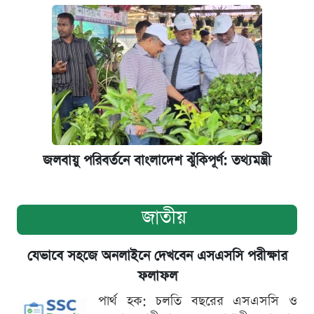
জলবায়ু পরিবর্তনে বাংলাদেশ ঝুঁকিপূর্ণ: তথ্যমন্ত্রী
জাতীয়
যেভাবে সহজে অনলাইনে দেখবেন এসএসসি পরীক্ষার
ফলাফল
পার্থ হক: চলতি বছরের এসএসসি ও