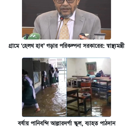
গ্রামে ‘হেলথ হাব’ গড়ার পরিকল্পনা সরকারের: স্বাস্থ্যমন্ত্রী
বর্ষায় পানিবন্দি আল্লারদর্গা স্কুল, ব্যাহত পাঠদান