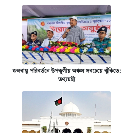
জলবায়ু পরিবর্তনে উপকূলীয় অঞ্চল সবচেয়ে ঝুঁকিতে:
তথ্যমন্ত্রী